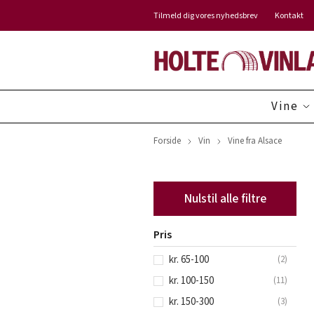
Tilmeld dig vores nyhedsbrev
Kontakt
Vine
Forside
Vin
Vine fra Alsace
Nulstil alle filtre
Pris
kr. 65-100
(
2
)
kr. 100-150
(
11
)
kr. 150-300
(
3
)