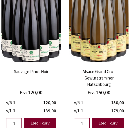
Sauvage Pinot Noir
Alsace Grand Cru -
Gewurztraminer
Hatschbourg
Fra 120,00
Fra 150,00
v/6 fl.
120,00
v/6 fl.
150,00
v/1 fl.
139,00
v/1 fl.
179,00
Læg i kurv
Læg i kurv