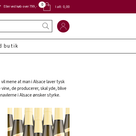
0
Eller ved køb over 799,-
I alt:
0,00
d butik
vil mene at man i Alsace laver tysk
 vine, de producerer, skal yde, blive
navlerne i Alsace ønsker styrke.