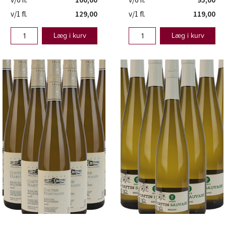
v/6 fl.
100,00
v/6 fl.
95,00
v/1 fl.
129,00
v/1 fl.
119,00
Læg i kurv
Læg i kurv