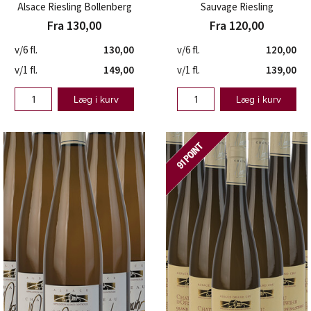
Alsace Riesling Bollenberg
Sauvage Riesling
Fra 130,00
Fra 120,00
v/6 fl.
130,00
v/6 fl.
120,00
v/1 fl.
149,00
v/1 fl.
139,00
Læg i kurv
Læg i kurv