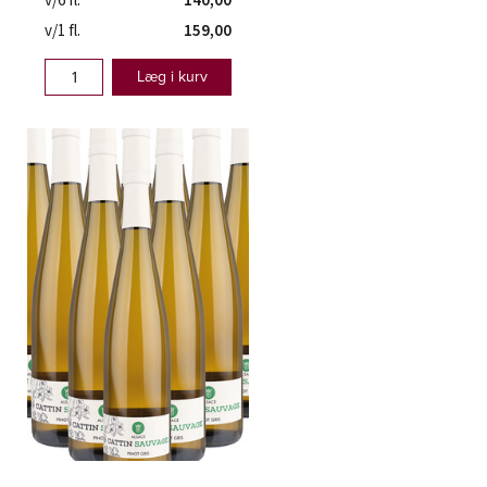
v/6 fl.
140,00
v/1 fl.
159,00
Læg i kurv