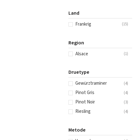
Land
Frankrig
(
15
)
Region
Alsace
(
1
)
Druetype
Gewürztraminer
(
4
)
Pinot Gris
(
4
)
Pinot Noir
(
3
)
Riesling
(
4
)
Metode