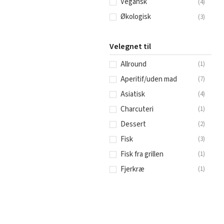
Vegansk
(
4
)
Økologisk
(
3
)
Velegnet til
Allround
(
1
)
Aperitif/uden mad
(
7
)
Asiatisk
(
4
)
Charcuteri
(
1
)
Dessert
(
2
)
Fisk
(
3
)
Fisk fra grillen
(
1
)
Fjerkræ
(
1
)
Fuglevildt
(
2
)
Grøntsagsretter
(
1
)
Kalv
(
2
)