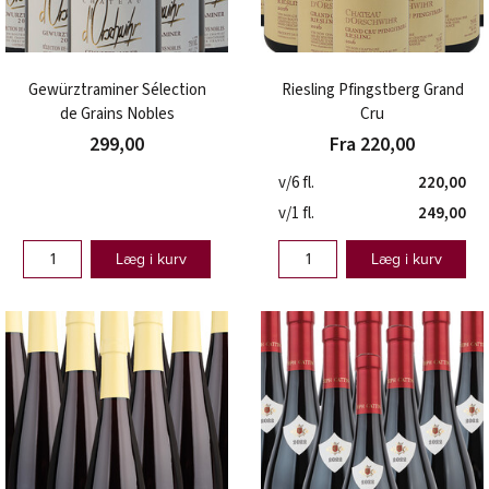
Gewürztraminer Sélection
Riesling Pfingstberg Grand
de Grains Nobles
Cru
299,00
Fra 220,00
v/6 fl.
220,00
v/1 fl.
249,00
Læg i kurv
Læg i kurv