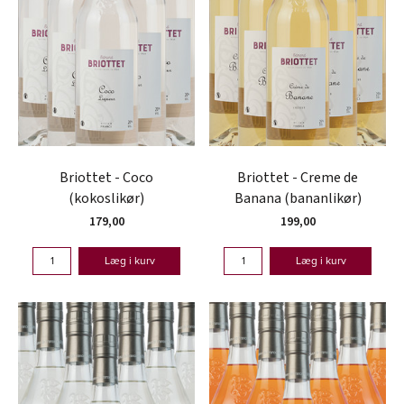
Briottet - Coco
Briottet - Creme de
(kokoslikør)
Banana (bananlikør)
179,00
199,00
Læg i kurv
Læg i kurv