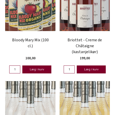
Bloody Mary Mix (100
Briottet - Creme de
cl.)
Châtaigne
(kastanjelikør)
100,00
199,00
Læg i kurv
Læg i kurv