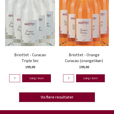
Briottet - Curacao
Briottet - Orange
Triple Sec
Curacao (orangelikør)
199,00
199,00
Læg i kurv
Læg i kurv
Vis flere resultater