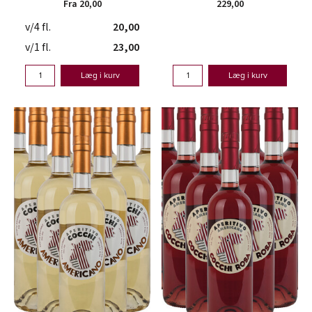
Fra 20,00
229,00
v/4 fl.
20,00
v/1 fl.
23,00
Læg i kurv
Læg i kurv