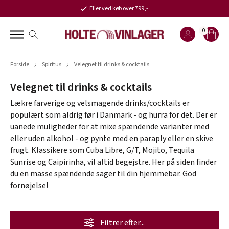
Eller ved køb over 799,-
0
Forside
Spiritus
Velegnet til drinks & cocktails
Velegnet til drinks & cocktails
Lækre farverige og velsmagende drinks/cocktails er
populært som aldrig før i Danmark - og hurra for det. Der er
uanede muligheder for at mixe spændende varianter med
eller uden alkohol - og pynte med en paraply eller en skive
frugt. Klassikere som Cuba Libre, G/T, Mojito, Tequila
Sunrise og Caipirinha, vil altid begejstre. Her på siden finder
du en masse spændende sager til din hjemmebar. God
fornøjelse!
Filtrer efter...