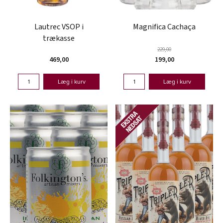
Lautrec VSOP i
Magnifica Cachaça
trækasse
229,00
469,00
199,00
Læg i kurv
Læg i kurv