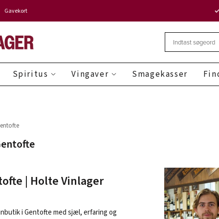
Gavekort
Spiritus
Vingaver
Smagekasser
Fin
Gentofte
Gentofte
tofte | Holte Vinlager
inbutik i Gentofte med sjæl, erfaring og