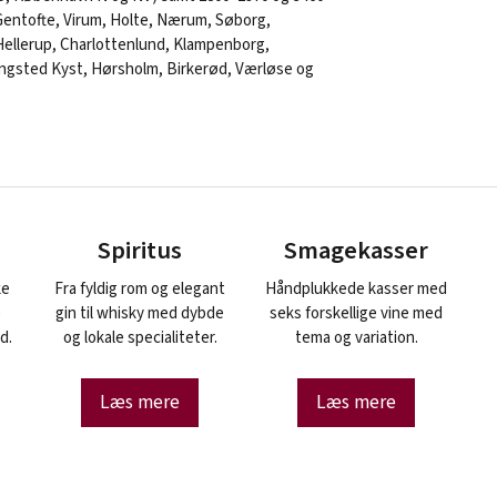
Gentofte, Virum, Holte, Nærum, Søborg,
ellerup, Charlottenlund, Klampenborg,
gsted Kyst, Hørsholm, Birkerød, Værløse og
Spiritus
Smagekasser
ke
Fra fyldig rom og elegant
Håndplukkede kasser med
e
gin til whisky med dybde
seks forskellige vine med
d.
og lokale specialiteter.
tema og variation.
Læs mere
Læs mere