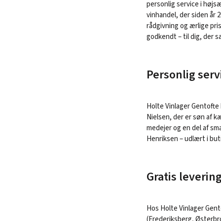
personlig service i højs
vinhandel, der siden år 2
rådgivning og ærlige pris
godkendt – til dig, der 
Personlig ser
Holte Vinlager Gentofte
Nielsen, der er søn af k
medejer og en del af s
Henriksen – udlært i buti
Gratis leverin
Hos Holte Vinlager Gento
(Frederiksberg, Østerb