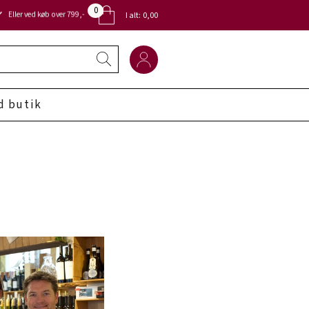
0
Eller ved køb over 799,-
I alt:
0,00
d butik