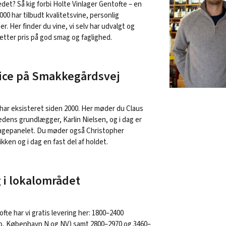
ædet? Så kig forbi Holte Vinlager Gentofte – en
000 har tilbudt kvalitetsvine, personlig
er. Her finder du vine, vi selv har udvalgt og
sætter pris på god smag og faglighed.
vice på Smakkegårdsvej
 har eksisteret siden 2000. Her møder du Claus
ædens grundlægger, Karlin Nielsen, og i dag er
magepanelet. Du møder også Christopher
kken og i dag en fast del af holdet.
g i lokalområdet
fte har vi gratis levering her: 1800–2400
ro, København N og NV) samt 2800–2970 og 3460–