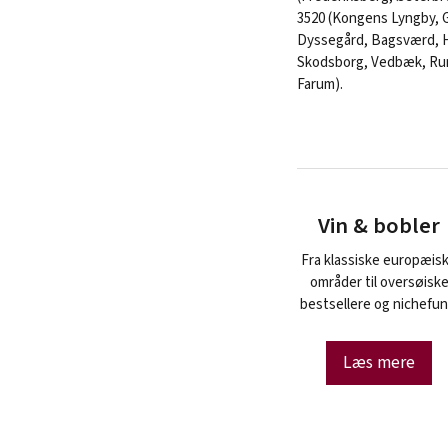
3520 (Kongens Lyngby, 
Dyssegård, Bagsværd, H
Skodsborg, Vedbæk, Run
Farum).
Vin & bobler
Fra klassiske europæis
områder til oversøisk
bestsellere og nichefun
Læs mere