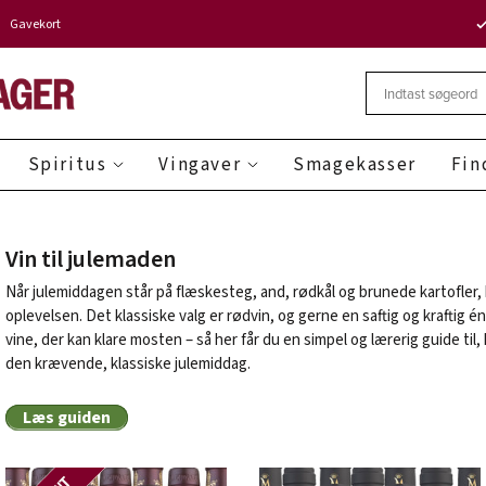
Gavekort
Spiritus
Vingaver
Smagekasser
Fin
Vin til julemaden
Når julemiddagen står på flæskesteg, and, rødkål og brunede kartofler, k
oplevelsen. Det klassiske valg er rødvin, og gerne en saftig og kraftig én 
vine, der kan klare mosten – så her får du en simpel og lærerig guide til,
den krævende, klassiske julemiddag.
Læs guiden