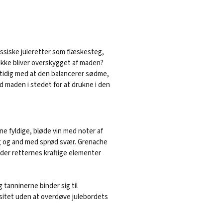
assiske juleretter som flæskesteg,
 ikke bliver overskygget af maden?
amtidig med at den balancerer sødme,
 maden i stedet for at drukne i den
ne fyldige, bløde vin med noter af
g og and med sprød svær. Grenache
nder retternes kraftige elementer
g tanninerne binder sig til
ksitet uden at overdøve julebordets