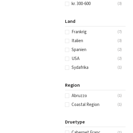
kr. 300-600
(
3
)
Land
Frankrig
(
7
)
Italien
(
3
)
Spanien
(
2
)
USA
(
2
)
Sydafrika
(
1
)
Region
Abruzzo
(
1
)
Coastal Region
(
1
)
Druetype
Cabernet Franc
(
1
)