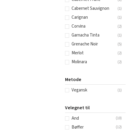
Cabernet Sauvignon
(
1
)
Carignan
(
1
)
Corvina
(
2
)
Garnacha Tinta
(
1
)
Grenache Noir
(
5
)
Merlot
(
2
)
Molinara
(
2
)
Montepulciano
(
1
)
Metode
Mourvèdre
(
3
)
Petite Sirah
(
2
)
Vegansk
(
1
)
Rondinella
(
2
)
Roussanne
(
1
)
Velegnet til
Shiraz
(
1
)
And
(
10
)
Syrah
(
5
)
Bøffer
(
12
)