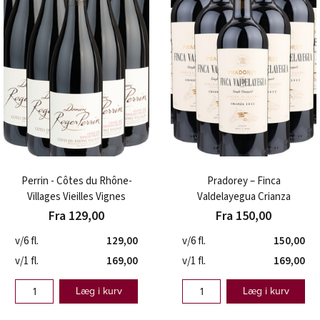
Perrin - Côtes du Rhône-
Pradorey – Finca
Villages Vieilles Vignes
Valdelayegua Crianza
Fra 129,00
Fra 150,00
v/6 fl.
129,00
v/6 fl.
150,00
v/1 fl.
169,00
v/1 fl.
169,00
Læg i kurv
Læg i kurv