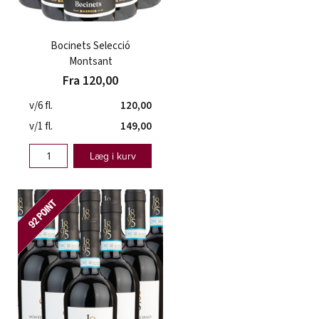
Bocinets Selecció
Montsant
Fra 120,00
v/6 fl.
120,00
v/1 fl.
149,00
Læg i kurv