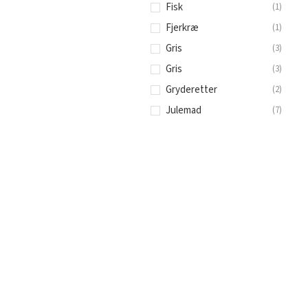
Tempranillo
(
1
)
Fisk
(
1
)
Teroldego
(
1
)
Fjerkræ
(
1
)
Zinfandel
(
2
)
Gris
(
3
)
Gris
(
3
)
Gryderetter
(
2
)
Julemad
(
7
)
Krydrede retter
(
2
)
Kød fra grillen
(
8
)
Lam
(
5
)
Lyst kød
(
1
)
Oksekød
(
4
)
Ostebord
(
1
)
Pastaretter
(
1
)
Pizza
(
1
)
Smagfulde oste
(
4
)