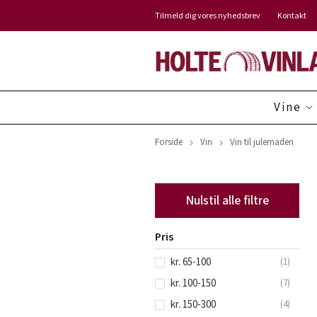
Tilmeld dig vores nyhedsbrev
Kontakt
Vine
Forside
Vin
Vin til julemaden
Nulstil alle filtre
Pris
kr. 65-100
(
1
)
kr. 100-150
(
7
)
kr. 150-300
(
4
)