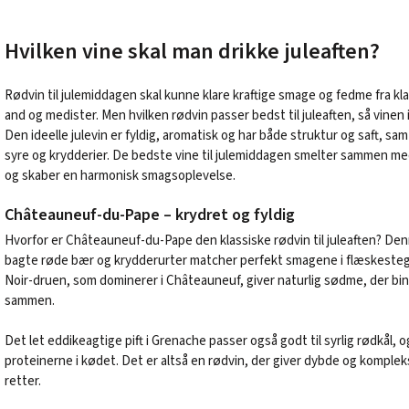
Hvilken vine skal man drikke juleaften?
Rødvin til julemiddagen skal kunne klare kraftige smage og fedme fra kl
and og medister. Men hvilken rødvin passer bedst til juleaften, så vinen
Den ideelle julevin er fyldig, aromatisk og har både struktur og saft, s
syre og krydderier. De bedste vine til julemiddagen smelter sammen med
og skaber en harmonisk smagsoplevelse.
Châteauneuf-du-Pape – krydret og fyldig
Hvorfor er Châteauneuf-du-Pape den klassiske rødvin til juleaften? Den
bagte røde bær og krydderurter matcher perfekt smagene i flæskeste
Noir-druen, som dominerer i Châteauneuf, giver naturlig sødme, der bi
sammen.
Det let eddikeagtige pift i Grenache passer også godt til syrlig rødkål, o
proteinerne i kødet. Det er altså en rødvin, der giver dybde og komple
retter.