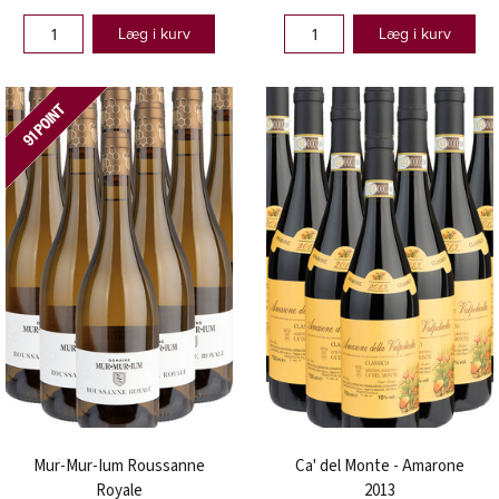
Læg i kurv
Læg i kurv
Mur-Mur-Ium Roussanne
Ca' del Monte - Amarone
Royale
2013