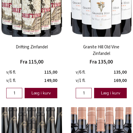
Drifting Zinfandel
Granite Hill Old Vine
Zinfandel
Fra 115,00
Fra 135,00
v/6 fl.
115,00
v/6 fl.
135,00
v/1 fl.
149,00
v/1 fl.
169,00
Læg i kurv
Læg i kurv