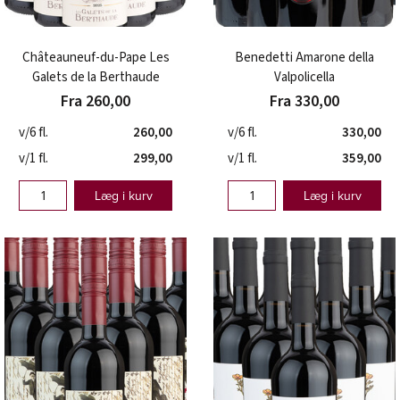
Châteauneuf-du-Pape Les
Benedetti Amarone della
Galets de la Berthaude
Valpolicella
Fra 260,00
Fra 330,00
v/6 fl.
260,00
v/6 fl.
330,00
v/1 fl.
299,00
v/1 fl.
359,00
Læg i kurv
Læg i kurv