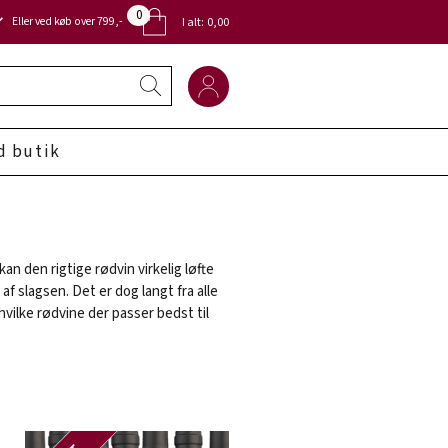
0
Eller ved køb over 799,-
I alt:
0,00
d butik
an den rigtige rødvin virkelig løfte
af slagsen. Det er dog langt fra alle
 hvilke rødvine der passer bedst til