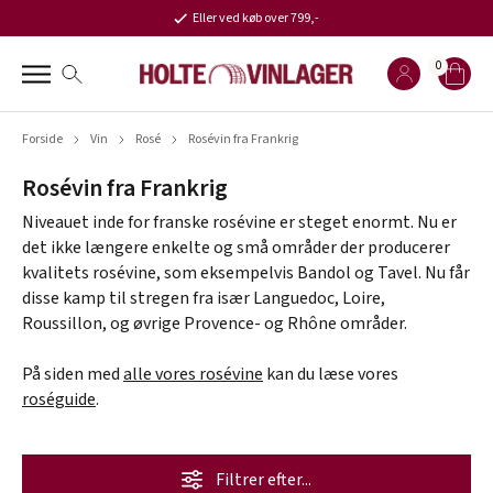
Eller ved køb over 799,-
0
Forside
Vin
Rosé
Rosévin fra Frankrig
Rosévin fra Frankrig
Niveauet inde for franske rosévine er steget enormt. Nu er
det ikke længere enkelte og små områder der producerer
kvalitets rosévine, som eksempelvis Bandol og Tavel. Nu får
disse kamp til stregen fra især Languedoc, Loire,
Roussillon, og øvrige Provence- og Rhône områder.
På siden med
alle vores rosévine
kan du læse vores
roséguide
.
Filtrer efter...