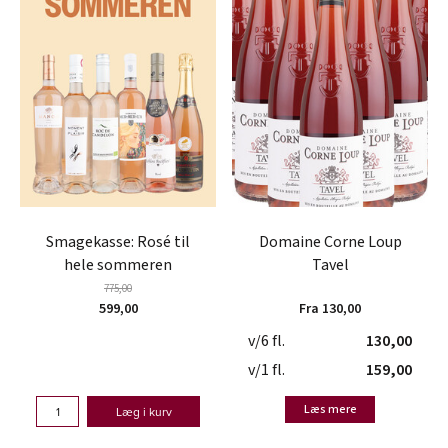
Smagekasse: Rosé til
Domaine Corne Loup
hele sommeren
Tavel
775,00
599,00
Fra 130,00
v/6 fl.
130,00
v/1 fl.
159,00
Læs mere
Læg i kurv