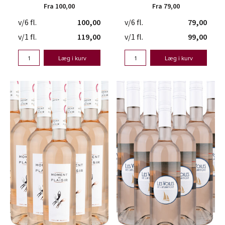
Fra 100,00
Fra 79,00
v/6 fl.
100,00
v/6 fl.
79,00
v/1 fl.
119,00
v/1 fl.
99,00
Læg i kurv
Læg i kurv