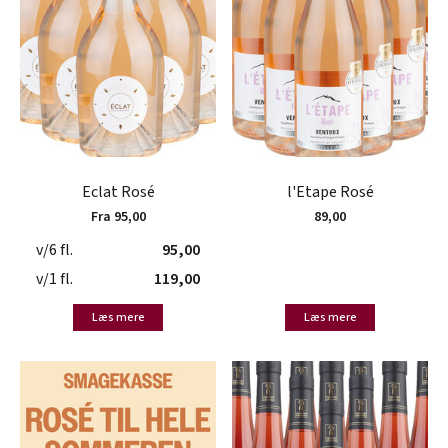
Eclat Rosé
l'Etape Rosé
Fra 95,00
89,00
v/6 fl.
95,00
v/1 fl.
119,00
Læs mere
Læs mere