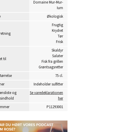
Domaine Mur-Mur-
Ium
e
Økologisk
Frugtig
Krydret
etning
Tør
Frisk
Skaldyr
Salater
t til
Fisk fra grillen
Grøntsagsretter
tørrelse
75 cl.
ner
Indeholder sulfitter
ensliste og
Se varedeklarationen
sindhold
her
ummer
P11293001