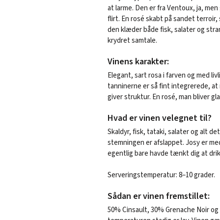
at larme. Den er fra Ventoux, ja, men
flirt. En rosé skabt på sandet terroi
den klæder både fisk, salater og str
krydret samtale.
Vinens karakter:
Elegant, sart rosa i farven og med liv
tanninerne er så fint integrerede, a
giver struktur. En rosé, man bliver glad
Hvad er vinen velegnet til?
Skaldyr, fisk, tataki, salater og alt de
stemningen er afslappet. Josy er med 
egentlig bare havde tænkt dig at dri
Serveringstemperatur: 8–10 grader.
Sådan er vinen fremstillet:
50% Cinsault, 30% Grenache Noir og