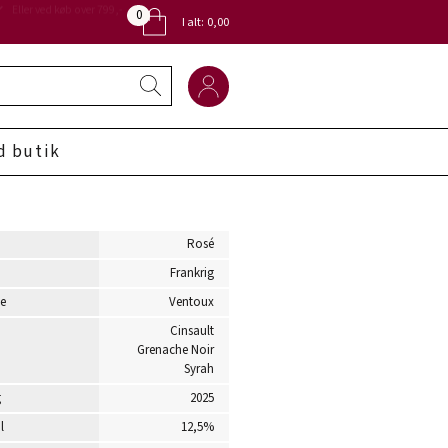
0
Eller ved køb over 799,-
I alt:
0,00
d butik
Rosé
Frankrig
e
Ventoux
Cinsault
Grenache Noir
Syrah
g
2025
l
12,5%