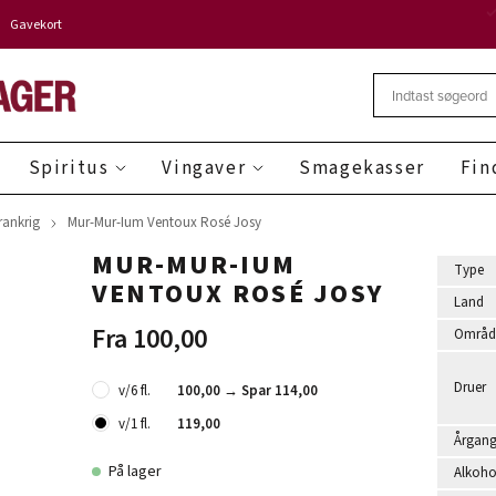
Gavekort
Spiritus
Vingaver
Smagekasser
Fin
rankrig
Mur-Mur-Ium Ventoux Rosé Josy
MUR-MUR-IUM
Type
VENTOUX ROSÉ JOSY
Land
Fra 100,00
Områd
Druer
v/6 fl.
100,00 →
Spar 114,00
v/1 fl.
119,00
Årgan
På lager
Alkoho