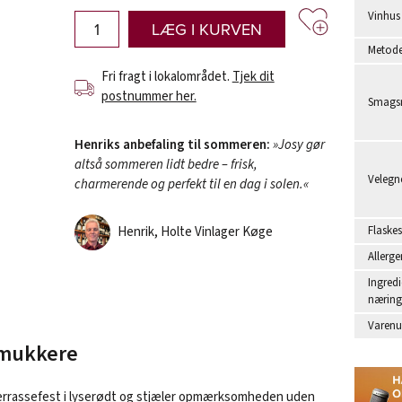
Vinhus
LÆG I KURVEN
Metod
Fri fragt i lokalområdet.
Tjek dit
postnummer her.
Smagsr
Henriks anbefaling til sommeren:
»Josy gør
altså sommeren lidt bedre – frisk,
Velegne
charmerende og perfekt til en dag i solen.«
Henrik, Holte Vinlager Køge
Flaskes
Allerge
Ingredi
næring
Varen
smukkere
n terrassefest i lyserødt og stjæler opmærksomheden uden