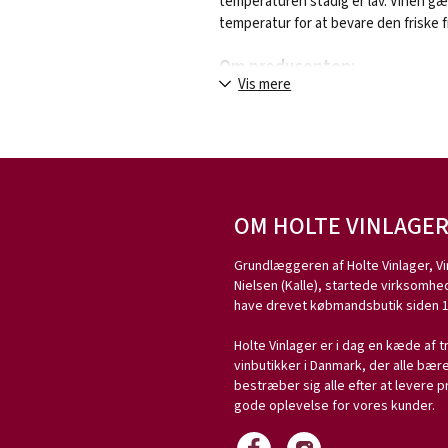
temperaturen stadig er lav. Vinen gær
temperatur for at bevare den friske f
Om producenten:
Vis mere
Domaine Mur-Mur-Ium ligger på slett
France-entusiaster er kendt som ”de
at man hos Mur-Mur-Ium lader druer
producenter, for på den måde at opn
deres vine.
OM HOLTE VINLAGE
Hos Mur-Mur-Ium er man endvidere b
mindre vinmarker på de sydlige skråni
Grundlæggeren af Holte Vinlager, Vi
unikke vine. Lige præcis her er der 
Nielsen (Kalle), startede virksomhed
druerne høstes om natten for at bev
have drevet købmandsbutik siden 1
brug af kemikalier eller pesticider 
håndkraft, og hver druesort vinificer
Holte Vinlager er i dag en kæde af t
vinbutikker i Danmark, der alle bæ
Vi har forhandlet vinene fra Mur-Mur-
bestræber sig alle efter at levere p
bekræfter salgstallene kun, og flere 
gode oplevelse for vores kunder.
Vinlager.