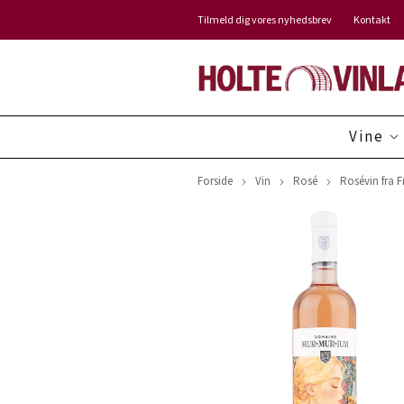
Tilmeld dig vores nyhedsbrev
Kontakt
Vine
Forside
Vin
Rosé
Rosévin fra F