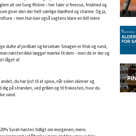
 glem alt om tung Rhône – her taler vi finesse, friskhed og
r, som giver den der helt særlige blødhed og charme. Og ja,
andture – men hun kan også sagtens klare en lidt mere
lige dufte af jordbær og kirsebær. Smagen er frisk og rund,
t man næsten ikke lægger mærke til dem – men de er der og
 i låget af.
t andet, du har lyst til at spise, når solen skinner og
dig på stranden, ved grillen og til frokosten, hvor du
kke vand.
 20% Syrah høstes tidligt om morgenen, mens