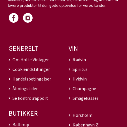
Danmark, der alle bærer kædenavnet, bestræber sig alle efter at
levere produkter til den gode oplevelse for vores kunder.
GENERELT
VIN
Om Holte Vinlager
Rødvin
Cookieindstillinger
Spiritus
Handelsbetingelser
Hvidvin
Åbningstider
Champagne
Se kontrolrapport
Smagekasser
BUTIKKER
Hørsholm
Ballerup
København Ø