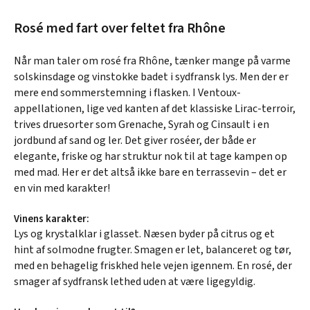
Rosé med fart over feltet fra Rhône
Når man taler om rosé fra Rhône, tænker mange på varme
solskinsdage og vinstokke badet i sydfransk lys. Men der er
mere end sommerstemning i flasken. I Ventoux-
appellationen, lige ved kanten af det klassiske Lirac-terroir,
trives druesorter som Grenache, Syrah og Cinsault i en
jordbund af sand og ler. Det giver roséer, der både er
elegante, friske og har struktur nok til at tage kampen op
med mad. Her er det altså ikke bare en terrassevin – det er
en vin med karakter!
Vinens karakter:
Lys og krystalklar i glasset. Næsen byder på citrus og et
hint af solmodne frugter. Smagen er let, balanceret og tør,
med en behagelig friskhed hele vejen igennem. En rosé, der
smager af sydfransk lethed uden at være ligegyldig.