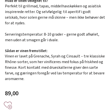
Hvad er vinen velegnet til?
Perfekt til grillmad, tapas, middelhavskøkken og asiatisk
inspirerede retter. Og selvfølgelig: til aperitif i godt
selskab, hvor solen gerne må skinne – men ikke behøver det
for at nydes.
Serveringstemperatur: 8-10 grader – gerne godt afkølet,
men uden at smagen går i dvale.
Sådan er vinen fremstillet:
Vinen er lavet på Grenache, Syrah og Cinsault – tre klassiske
Rhône-sorter, som her vinificeres med fokus på friskhed og
finesse. Kort kontakt med drueskallerne giver den sarte
farve, og gæringen foregår ved lav temperatur for at bevare
aromaerne.
89,00