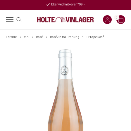
Eller ved køb over 799,-
0
Forside
Vin
Rosé
Rosévin fra Frankrig
l'Etape Rosé