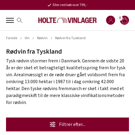
Eller ved køb over 799,-
0
Forside
Vin
Rødvin
Rødvin fra Tyskland
Rødvin fra Tyskland
Tysk rødvin stormer frem i Danmark. Gennem de sidste 20
år er der sket et betragteligt kvalitetsspring frem for tysk
vin. Arealmæssigt er de røde druer gået voldsomt frem fra
omkring 13.000 hektar i 1987 til i dag omkring 42.000
hektar. Den tyske rødvins fremmarch er sket i takt med et
paradigmeskift til de mere klassiske vinifikationsmetoder
for rødvin.
Filtrer efter...