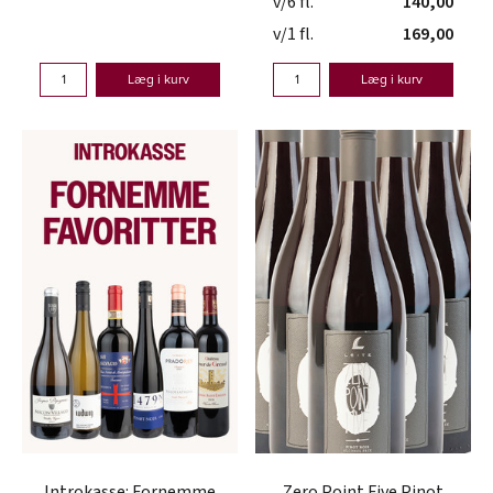
v/6 fl.
140,00
v/1 fl.
169,00
Læg i kurv
Læg i kurv
Introkasse: Fornemme
Zero Point Five Pinot