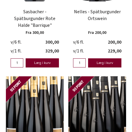
Sasbacher -
Nelles - Spätburgunder
Spätburgunder Rote
Ortswein
Halde "Barrique"
Fra 300,00
Fra 200,00
v/6 fl.
300,00
v/6 fl.
200,00
v/1 fl.
329,00
v/1 fl.
229,00
Læg i kurv
Læg i kurv