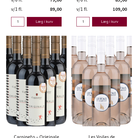
v/6 fl.
79,00
v/6 fl.
85,00
v/1 fl.
89,00
v/1 fl.
109,00
Læg i kurv
Læg i kurv
Carpineto – Originale
Les Voiles de