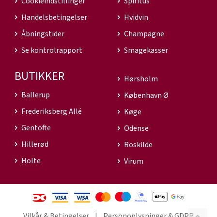
Cookieindstillinger
Spiritus
Handelsbetingelser
Hvidvin
Åbningstider
Champagne
Se kontrolrapport
Smagekasser
BUTIKKER
Hørsholm
Ballerup
København Ø
Frederiksberg Allé
Køge
Gentofte
Odense
Hillerød
Roskilde
Holte
Virum
Vilkår & Betingelser
Personoplysninger & GDPR