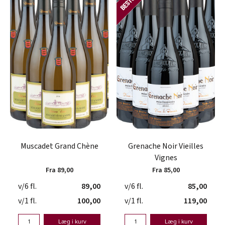
Muscadet Grand Chène
Grenache Noir Vieilles
Vignes
Fra 89,00
Fra 85,00
v/6 fl.
89,00
v/6 fl.
85,00
v/1 fl.
100,00
v/1 fl.
119,00
Læg i kurv
Læg i kurv