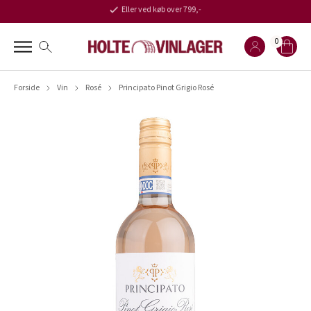
Eller ved køb over 799,-
0
Forside
Vin
Rosé
Principato Pinot Grigio Rosé