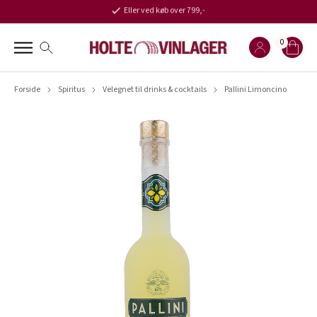
Eller ved køb over 799,-
0
Forside
Spiritus
Velegnet til drinks & cocktails
Pallini Limoncino