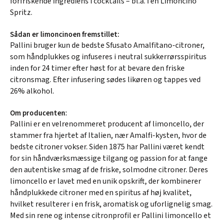
forfriskende ingrediens i cocktails – bl.a. i en Limoncino
Spritz.
Sådan er limoncinoen fremstillet:
Pallini bruger kun de bedste Sfusato Amalfitano-citroner,
som håndplukkes og infuseres i neutral sukkerrørsspiritus
inden for 24 timer efter høst for at bevare den friske
citronsmag. Efter infusering sødes likøren og tappes ved
26% alkohol.
Om producenten:
Pallini er en velrenommeret producent af limoncello, der
stammer fra hjertet af Italien, nær Amalfi-kysten, hvor de
bedste citroner vokser. Siden 1875 har Pallini været kendt
for sin håndværksmæssige tilgang og passion for at fange
den autentiske smag af de friske, solmodne citroner. Deres
limoncello er lavet med en unik opskrift, der kombinerer
håndplukkede citroner med en spiritus af høj kvalitet,
hvilket resulterer i en frisk, aromatisk og uforlignelig smag.
Med sin rene og intense citronprofil er Pallini limoncello et