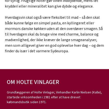
for syrlig. Frugtige noter gør vinen indbydende, mens let
krydderi eller mineralitet kan give dybde og elegance.
Hverdagsvin skal også være fleksibel til mad – så den skal
både kunne følge en simpel pasta, en kyllingeret eller
mormors danske køkken uden at den overdøver smagen. Så
til hverdagen skal du bruge vine med charme, balance og
madvenlighed, der ikke kræver de lange smageanalyser,
men som alligevel giver en god oplevelse hver dag – og dem
finder du især i det varmere Sydeuropa.
OM HOLTE VINLAGER
Grundlæggeren af Holte Vinlager, Vinhandler Karlin Nielsen (Kalle),
startede virksomheden i 1981 efter at have drevet
købmandsbutik siden 1971.