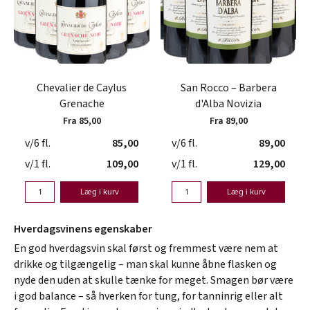
Chevalier de Caylus
San Rocco – Barbera
Grenache
d'Alba Novizia
Fra 85,00
Fra 89,00
v/6 fl.
85,00
v/6 fl.
89,00
v/1 fl.
109,00
v/1 fl.
129,00
Læg i kurv
Læg i kurv
Hverdagsvinens egenskaber
En god hverdagsvin skal først og fremmest være nem at
drikke og tilgængelig – man skal kunne åbne flasken og
nyde den uden at skulle tænke for meget. Smagen bør være
i god balance – så hverken for tung, for tanninrig eller alt