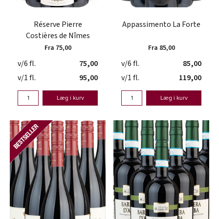
Réserve Pierre
Appassimento La Forte
Costières de Nîmes
Fra 75,00
Fra 85,00
v/6 fl.
75,00
v/6 fl.
85,00
v/1 fl.
95,00
v/1 fl.
119,00
Læg i kurv
Læg i kurv