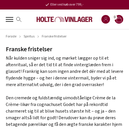
Eller ved køb over 799,-
0
Forside
Spiritus
Franske fristelser
Franske fristelser
Når kulden sniger sig ind, og mørket lægger op til et
aftenritual, så er det tid til at finde vinterglæden frem i
glasset! Frankrig kan som ingen andre det dér med at levere
flydende hygge – og her i denne vintermail, byder vi på et
mere alternativt udvalg, der i den grad overrasker!
Den cremede og fuldstændig uimodståelige Crème de la
Crème-likør fra cognachuset Godet har på rekordtid
charmeret sig til at blive husets største hit – og ja – den
smager altså lidt for godt! Derudover kan du prøve deres
betagende pærelikør og få den ægte franske karakter hjem