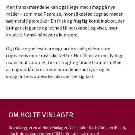
Men franskmændene kan også lege med smag på nye
måder – som med Peardise, hvor silkeblød cognac møder
sødmefuld pærelikør. En frisk og frugtig kombination, der
bringer elegance og lethed til barskabet og viser, hvor
kreativt fransk håndværk kan være.
Og i Gascogne lever armagnacen stadig videre som
cognacens mere rustikke fætter. Her får du varme, fyldige
nuancer af karamel, tørret frugt og bløde trænoter. Med
armagnac får du et mere brændende udtryk – og en
smagsintens oplevelse, der sætter sig fast.
OM HOLTE VINLAGER
Grundlæggeren af Holte Vinlager, Vinhandler Karlin Nielsen (Kalle),
startede virksomheden i 1981 efter at have drevet