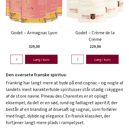
Godet – Armagnac Lyon
Godet – Crème de la
Crème
329,00
229,00
Læg i kurv
Læg i kurv
Den oversete franske spiritus:
Frankrig har langt mere at byde på end cognac – og nogle af
landets mest karakterfulde spiritusser står stadig i skyggen
af de store navne. Pineau des Charentes er et oplagt
eksempel, da det er en sød, rund og fadlagret aperitif, der
består af en blanding af druesaft og cognac, som forfører
med frugt, dybde og elegance. En fransk klassiker, der
fortjener langt mere plads i rampelyset.