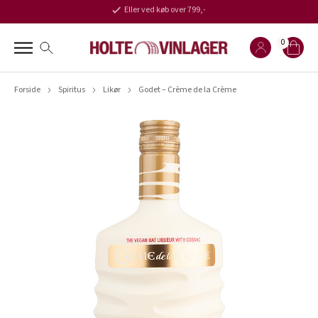
Eller ved køb over 799,-
0
Forside
Spiritus
Likør
Godet – Crème de la Crème