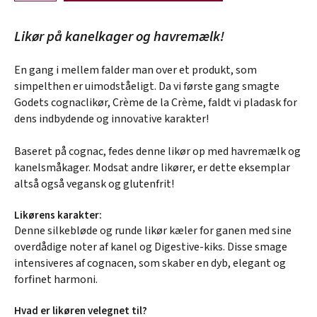
Likør på kanelkager og havremælk!
En gang i mellem falder man over et produkt, som
simpelthen er uimodståeligt. Da vi første gang smagte
Godets cognaclikør, Crème de la Crème, faldt vi pladask for
dens indbydende og innovative karakter!
Baseret på cognac, fedes denne likør op med havremælk og
kanelsmåkager. Modsat andre likører, er dette eksemplar
altså også vegansk og glutenfrit!
Likørens karakter:
Denne silkebløde og runde likør kæler for ganen med sine
overdådige noter af kanel og Digestive-kiks. Disse smage
intensiveres af cognacen, som skaber en dyb, elegant og
forfinet harmoni.
Hvad er likøren velegnet til?