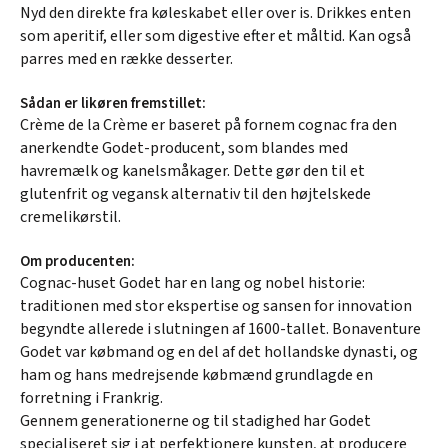
Nyd den direkte fra køleskabet eller over is. Drikkes enten
som aperitif, eller som digestive efter et måltid. Kan også
parres med en række desserter.
Sådan er likøren fremstillet:
Crème de la Crème er baseret på fornem cognac fra den
anerkendte Godet-producent, som blandes med
havremælk og kanelsmåkager. Dette gør den til et
glutenfrit og vegansk alternativ til den højtelskede
cremelikørstil.
Om producenten:
Cognac-huset Godet har en lang og nobel historie:
traditionen med stor ekspertise og sansen for innovation
begyndte allerede i slutningen af 1600-tallet. Bonaventure
Godet var købmand og en del af det hollandske dynasti, og
ham og hans medrejsende købmænd grundlagde en
forretning i Frankrig.
Gennem generationerne og til stadighed har Godet
specialiseret sig i at perfektionere kunsten, at producere