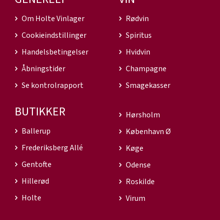
Om Holte Vinlager
Rødvin
Cookieindstillinger
Spiritus
Handelsbetingelser
Hvidvin
Åbningstider
Champagne
Se kontrolrapport
Smagekasser
BUTIKKER
Hørsholm
Ballerup
København Ø
Frederiksberg Allé
Køge
Gentofte
Odense
Hillerød
Roskilde
Holte
Virum