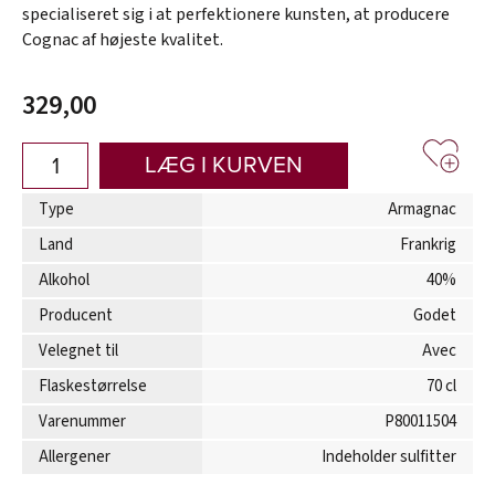
specialiseret sig i at perfektionere kunsten, at producere
Cognac af højeste kvalitet.
329,00
LÆG I KURVEN
Type
Armagnac
Land
Frankrig
Alkohol
40%
Producent
Godet
Velegnet til
Avec
Flaskestørrelse
70 cl
Varenummer
P80011504
Allergener
Indeholder sulfitter