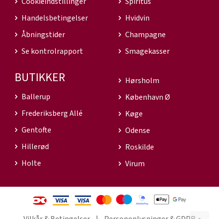
Cookieindstillinger
Spiritus
Handelsbetingelser
Hvidvin
Åbningstider
Champagne
Se kontrolrapport
Smagekasser
BUTIKKER
Hørsholm
Ballerup
København Ø
Frederiksberg Allé
Køge
Gentofte
Odense
Hillerød
Roskilde
Holte
Virum
Vilkår & Betingelser
Personoplysninger & GDPR