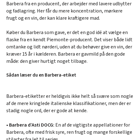
Barbera fra en producent, der arbejder med lavere udbytter
og fadlagring. Her får du mere koncentration, mørkere
frugt og en vin, der kan klare kraftigere mad.
Køber du Barbera som gave, er det en god idé at vælge en
flaske fra en kendt Piemonte-producent. Det viser både lidt
omtanke og lidt nørderi, uden at du behøver give en vin, der
kræver 15 år i kælderen. Barbera er gavmild på den gode
måde: den giver hurtigt noget tilbage.
Sådan læser du en Barbera-etiket
Barbera-etiketter er heldigvis ikke helt så svære som nogle
af de mere kringlede italienske klassifikationer, men der er
stadig nogle ord, der er gode at kende.
•
Barbera d’Asti DOCG:
En af de vigtigste appellationer for
Barbera, ofte med frisk syre, ren frugt og mange forskellige
stilarter fra let til seriøs.