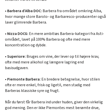
•
Barbera d’Alba DOC:
Barbera fra området omkring Alba,
hvor mange store Barolo- og Barbaresco-producenter også
laver glimrende Barbera.
•
Nizza DOCG:
En mere ambitiøs Barbera-kategori fra Asti-
området, lavet på 100% Barbera og ofte med mere
koncentration og dybde.
•
Superiore:
Bruges om vine, der lever op til højere krav,
ofte med mere alkohol og længere lagring end
basisudgaven.
•
Piemonte Barbera:
En bredere betegnelse, hvor stilen
ofte er mere enkel, frisk og ligetil, men stadig med
Barberas klassiske syre og frugt.
Når du først får Barbera ind under huden, giver den virkelig
god mening. Den er ikke Piemontes mest berømte drue,