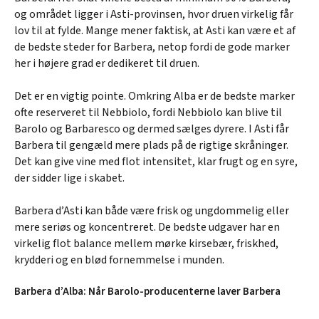
og området ligger i Asti-provinsen, hvor druen virkelig får
lov til at fylde. Mange mener faktisk, at Asti kan være et af
de bedste steder for Barbera, netop fordi de gode marker
her i højere grad er dedikeret til druen.
Det er en vigtig pointe. Omkring Alba er de bedste marker
ofte reserveret til Nebbiolo, fordi Nebbiolo kan blive til
Barolo og Barbaresco og dermed sælges dyrere. I Asti får
Barbera til gengæld mere plads på de rigtige skråninger.
Det kan give vine med flot intensitet, klar frugt og en syre,
der sidder lige i skabet.
Barbera d’Asti kan både være frisk og ungdommelig eller
mere seriøs og koncentreret. De bedste udgaver har en
virkelig flot balance mellem mørke kirsebær, friskhed,
krydderi og en blød fornemmelse i munden.
Barbera d’Alba: Når Barolo-producenterne laver Barbera