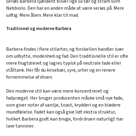
seriøs Barbera sjældent bliver lige så tør og stram som
Nebbiolo. Den har en anden måde at være seriøs på. Mere
saftig. Mere åben. Mere klar til mad.
Traditionel og moderne Barbera
Barbera findes i flere stilarter, og forskellen handler især
om udbytte, modenhed og fad. Den traditionelle stil er ofte
mere frugtdrevet og lagres typisk på neutrale fade eller
ståltank. Her får du kirsebær, syre, urter og en renere
fornemmelse af druen.
Den moderne stil kan være mere koncentreret og
fadpræget. Her bruger producenten måske små nye fade,
som giver noter af vanilje, toast, krydderi og en blødere
mundfølelse. Fadet kan også give lidt ekstra struktur,
hvilket Barbera godt kan bruge, fordi druen naturligt har
lave tanniner.