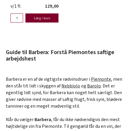
v/1 fl.
129,00
Læg i kurv
Guide til Barbera: Forstå Piemontes saftige
arbejdshest
Barbera er en af de vigtigste rødvinsdruer i
Piemonte
, men
den står tit lidt i skyggen af
Nebbiolo
og
Barolo
. Det er
egentlig lidt synd, for Barbera kan noget helt særligt. Den
giver rødvine med masser af saftig frugt, frisk syre, blødere
tanniner og en meget madvenlig stil.
Når du vælger
Barbera
, får du ikke nødvendigvis den mest
højtidelige vin fra Piemonte. Til gengæld får du en vin, der