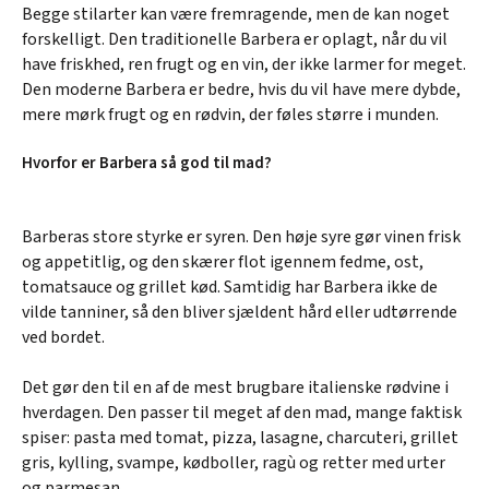
Begge stilarter kan være fremragende, men de kan noget
forskelligt. Den traditionelle Barbera er oplagt, når du vil
have friskhed, ren frugt og en vin, der ikke larmer for meget.
Den moderne Barbera er bedre, hvis du vil have mere dybde,
mere mørk frugt og en rødvin, der føles større i munden.
Hvorfor er Barbera så god til mad?
Barberas store styrke er syren. Den høje syre gør vinen frisk
og appetitlig, og den skærer flot igennem fedme, ost,
tomatsauce og grillet kød. Samtidig har Barbera ikke de
vilde tanniner, så den bliver sjældent hård eller udtørrende
ved bordet.
Det gør den til en af de mest brugbare italienske rødvine i
hverdagen. Den passer til meget af den mad, mange faktisk
spiser: pasta med tomat, pizza, lasagne, charcuteri, grillet
gris, kylling, svampe, kødboller, ragù og retter med urter
og parmesan.