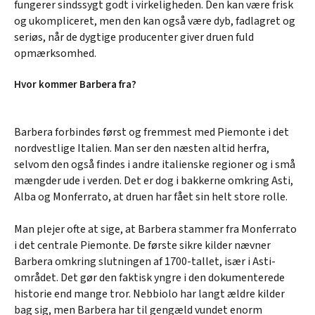
fungerer sindssygt godt i virkeligheden. Den kan være frisk
og ukompliceret, men den kan også være dyb, fadlagret og
seriøs, når de dygtige producenter giver druen fuld
opmærksomhed.
Hvor kommer Barbera fra?
Barbera forbindes først og fremmest med Piemonte i det
nordvestlige Italien. Man ser den næsten altid herfra,
selvom den også findes i andre italienske regioner og i små
mængder ude i verden. Det er dog i bakkerne omkring Asti,
Alba og Monferrato, at druen har fået sin helt store rolle.
Man plejer ofte at sige, at Barbera stammer fra Monferrato
i det centrale Piemonte. De første sikre kilder nævner
Barbera omkring slutningen af 1700-tallet, især i Asti-
området. Det gør den faktisk yngre i den dokumenterede
historie end mange tror. Nebbiolo har langt ældre kilder
bag sig, men Barbera har til gengæld vundet enorm