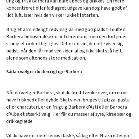
ung og frisk Barbera kan bare åbnes og drikkes. En mere
koncentreret eller fadlagret udgave kan dog have godt af
lidt luft, især hvis den virker lukket i starten.
Brug et almindeligt rødvinsglas med god plads til duften.
Barbera behøver ikke en hel ceremoni, men den fortjener
stadig et ordentligt glas. Det er en vin, der ofte viser sig
bedst, når den får mad ved siden af og ikke skal stå helt
alene som aftenens store meditation.
Sådan vælger du den rigtige Barbera
Når du vælger Barbera, skal du først tænke over, om du vil
have friskhed eller dybde. Skal vinen bruges til pizza, pasta
eller charcuteri, er en frugtig Barbera d’Asti eller Barbera
d’Alba et stærkt valg. Her får du masser af syre, kirsebær og
drikkeglæde.
Vil du have en mere seriøs flaske, så kig efter Nizza eller en