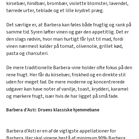
kirsebær, hindbær, brombær, violette blomster, lavendel,
tørrede urter, teblade og et lille krydret præg.
Det særlige er, at Barbera kan føles både frugtig og rank på
samme tid. Syren løfter vinen og gør den appetitlig. Det er
den slags rødvin, hvor man hurtigt får lyst til mad, fordi
vinen nærmest kalder på tomat, olivenolie, grillet kød,
pasta og charcuteri.
De mere traditionelle Barbera-vine holder ofte fokus på den
rene frugt. Her får du kirsebær, friskhed og en direkte stil
uden for meget fad. De mere moderne og koncentrerede
udgaver kan have noter af vanilje, toast, krydderi, karamel
og mørkere frugt, især hvis de har ligget på små fade.
Barbera d’Asti: Druens klassiske hjemmebane
Barbera d’Asti er en af de vigtigste appellationer for
Barbera. Her skal vinene bestå af minimum 90% Barbera,