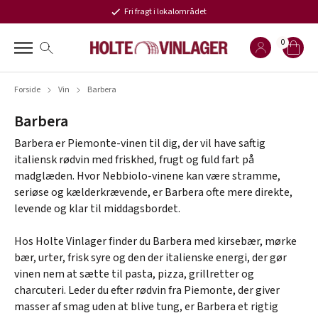
Fri fragt i lokalområdet
0
Forside
Vin
Barbera
Barbera
Barbera er Piemonte-vinen til dig, der vil have saftig
italiensk rødvin med friskhed, frugt og fuld fart på
madglæden. Hvor Nebbiolo-vinene kan være stramme,
seriøse og kælderkrævende, er Barbera ofte mere direkte,
levende og klar til middagsbordet.
Hos Holte Vinlager finder du Barbera med kirsebær, mørke
bær, urter, frisk syre og den der italienske energi, der gør
vinen nem at sætte til pasta, pizza, grillretter og
charcuteri. Leder du efter rødvin fra Piemonte, der giver
masser af smag uden at blive tung, er Barbera et rigtig