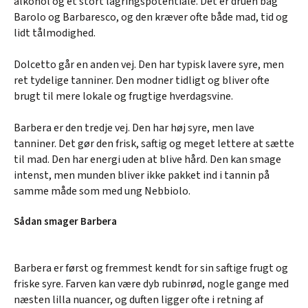
alkohol og et stort lagringspotentiale. Det er druen bag
Barolo og Barbaresco, og den kræver ofte både mad, tid og
lidt tålmodighed.
Dolcetto går en anden vej. Den har typisk lavere syre, men
ret tydelige tanniner. Den modner tidligt og bliver ofte
brugt til mere lokale og frugtige hverdagsvine.
Barbera er den tredje vej. Den har høj syre, men lave
tanniner. Det gør den frisk, saftig og meget lettere at sætte
til mad. Den har energi uden at blive hård. Den kan smage
intenst, men munden bliver ikke pakket ind i tannin på
samme måde som med ung Nebbiolo.
Sådan smager Barbera
Barbera er først og fremmest kendt for sin saftige frugt og
friske syre. Farven kan være dyb rubinrød, nogle gange med
næsten lilla nuancer, og duften ligger ofte i retning af