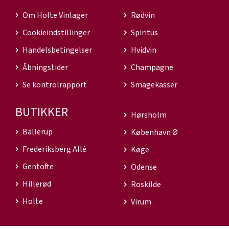
Om Holte Vinlager
Rødvin
Cookieindstillinger
Spiritus
Handelsbetingelser
Hvidvin
Åbningstider
Champagne
Se kontrolrapport
Smagekasser
BUTIKKER
Hørsholm
Ballerup
København Ø
Frederiksberg Allé
Køge
Gentofte
Odense
Hillerød
Roskilde
Holte
Virum