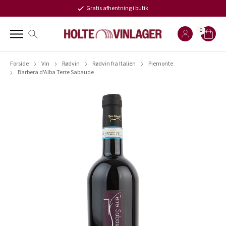
Gratis afhentning i butik
0
Forside
Vin
Rødvin
Rødvin fra Italien
Piemonte
Barbera d'Alba Terre Sabaude