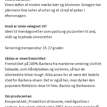
Vinen dufter af modne mørke bær og blommer. Smagen har
ydermere fine noter af urter og et strejf af peber i
eftersmagen.
Hvad er vinen velegnet til?
Ideel til hverdagsretter som pasta og pizza eller til and,
vildt og krydrede simreretter.
Serveringstemperatur: 15-17 grader.
Sådan er vinen fremstillet:
Fremstillet på 100% Barbera fra markerne omkring slottet
Sabaude, som håndplukkes og sorteres, så kun de
allerbedste bliver brugt. Alba anses for at være det bedste
sted for Barbera-druen. Det er også her, man dyrker den
populære Nebbiolo-drue til f.eks. Barolo og Barbaresco.
Om producenten:
Kooperativet, Produttori di Govone, med Agostino i
spidsen, har været aktivt siden 1957, hvor nogle ganske få