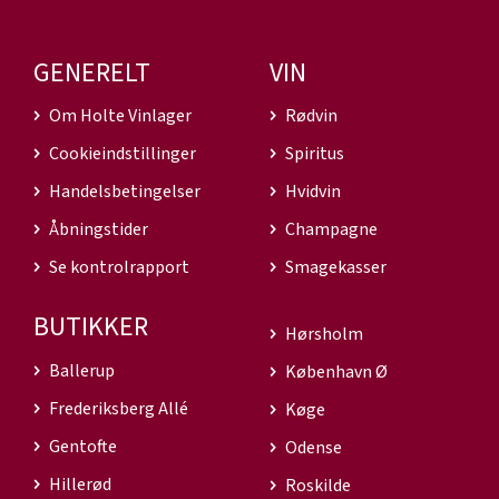
GENERELT
VIN
Om Holte Vinlager
Rødvin
Cookieindstillinger
Spiritus
Handelsbetingelser
Hvidvin
Åbningstider
Champagne
Se kontrolrapport
Smagekasser
BUTIKKER
Hørsholm
Ballerup
København Ø
Frederiksberg Allé
Køge
Gentofte
Odense
Hillerød
Roskilde