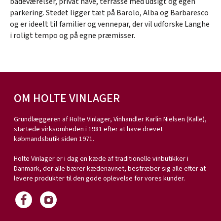
badeværelser, privat have, terrasse med udsigt og egen
parkering. Stedet ligger tæt på Barolo, Alba og Barbaresco
og er ideelt til familier og vennepar, der vil udforske Langhe
i roligt tempo og på egne præmisser.
OM HOLTE VINLAGER
Grundlæggeren af Holte Vinlager, Vinhandler Karlin Nielsen (Kalle),
startede virksomheden i 1981 efter at have drevet
købmandsbutik siden 1971.
Holte Vinlager er i dag en kæde af traditionelle vinbutikker i
Danmark, der alle bærer kædenavnet, bestræber sig alle efter at
levere produkter til den gode oplevelse for vores kunder.