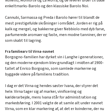
Novello, Monforte og La Morra, og de leverer druer til både
enkeltmarks-Barolo og den klassiske Barolo Noi.
Cannubi, Sarmassa og Preda i Barolo hører til blandt de
mest prestigefulde skråninger i området. Jorden er rig på
kalk og mergel, og bakkerne giver Nebbiolo med dyb farve,
parfumerede aromaer og faste, men modne tanniner, der er
som skabt til lagring.
Fra familiearv til Virna-navnet
Borgogno-familien har dyrket vin i Langhe i generationer,
og den moderne ejendom blev grundlagt i midten af 1900-
tallet af Enrico Borgogno, som samlede markerne og
byggede videre på familiens tradition.
I dag er det Virna og hendes søster Ivana, der styrer det
hele. Virna tager sig af marker, vinificering og
kælderarbejde, mens Ivana står for administration og
markedsføring. I 2001 valgte de at samle alt under navnet
Virna, som en klar markering af, at det er kvinderne, der nu