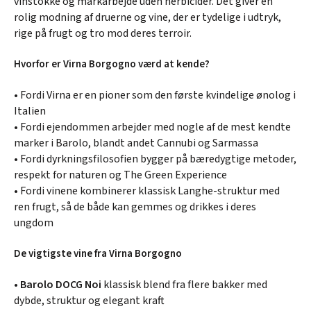
vinstokke og markarbejde uden herbicider. Det giver en
rolig modning af druerne og vine, der er tydelige i udtryk,
rige på frugt og tro mod deres terroir.
Hvorfor er Virna Borgogno værd at kende?
• Fordi Virna er en pioner som den første kvindelige ønolog i
Italien
• Fordi ejendommen arbejder med nogle af de mest kendte
marker i Barolo, blandt andet Cannubi og Sarmassa
• Fordi dyrkningsfilosofien bygger på bæredygtige metoder,
respekt for naturen og The Green Experience
• Fordi vinene kombinerer klassisk Langhe-struktur med
ren frugt, så de både kan gemmes og drikkes i deres
ungdom
De vigtigste vine fra Virna Borgogno
•
Barolo DOCG Noi
klassisk blend fra flere bakker med
dybde, struktur og elegant kraft