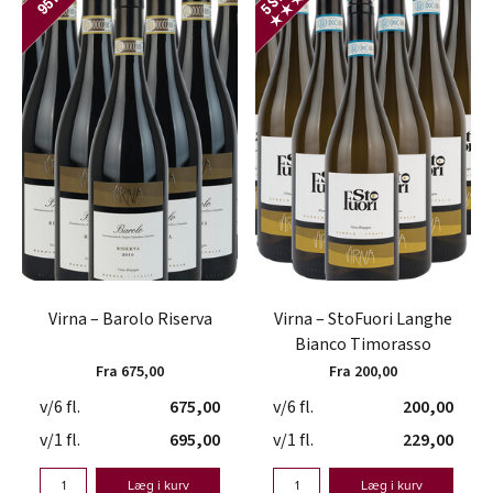
Virna – Barolo Riserva
Virna – StoFuori Langhe
Bianco Timorasso
Fra 675,00
Fra 200,00
v/6 fl.
675,00
v/6 fl.
200,00
v/1 fl.
695,00
v/1 fl.
229,00
Læg i kurv
Læg i kurv