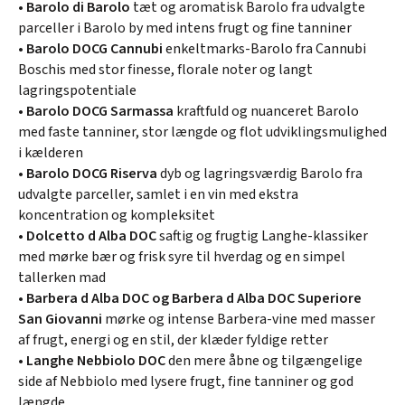
•
Barolo di Barolo
tæt og aromatisk Barolo fra udvalgte
parceller i Barolo by med intens frugt og fine tanniner
•
Barolo DOCG Cannubi
enkeltmarks-Barolo fra Cannubi
Boschis med stor finesse, florale noter og langt
lagringspotentiale
•
Barolo DOCG Sarmassa
kraftfuld og nuanceret Barolo
med faste tanniner, stor længde og flot udviklingsmulighed
i kælderen
•
Barolo DOCG Riserva
dyb og lagringsværdig Barolo fra
udvalgte parceller, samlet i en vin med ekstra
koncentration og kompleksitet
•
Dolcetto d Alba DOC
saftig og frugtig Langhe-klassiker
med mørke bær og frisk syre til hverdag og en simpel
tallerken mad
•
Barbera d Alba DOC og Barbera d Alba DOC Superiore
San Giovanni
mørke og intense Barbera-vine med masser
af frugt, energi og en stil, der klæder fyldige retter
•
Langhe Nebbiolo DOC
den mere åbne og tilgængelige
side af Nebbiolo med lysere frugt, fine tanniner og god
længde