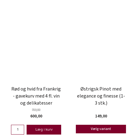
Rød og hvid fra Frankrig
Østrigsk Pinot med
- gavekurv med 4 fl. vin
elegance og finesse (1-
og delikatesser
3 stk.)
703,00
600,00
149,00
Vælg variant
Læg i kurv