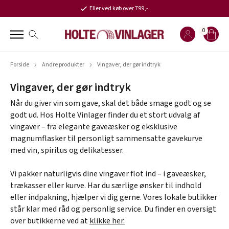
Eller ved køb over 799,-
0
Forside
Andre produkter
Vingaver, der gør indtryk
Vingaver, der gør indtryk
Når du giver vin som gave, skal det både smage godt og se
godt ud. Hos Holte Vinlager finder du et stort udvalg af
vingaver – fra elegante gaveæsker og eksklusive
magnumflasker til personligt sammensatte gavekurve
med vin, spiritus og delikatesser.
Vi pakker naturligvis dine vingaver flot ind – i gaveæsker,
trækasser eller kurve. Har du særlige ønsker til indhold
eller indpakning, hjælper vi dig gerne. Vores lokale butikker
står klar med råd og personlig service. Du finder en oversigt
over butikkerne ved at
klikke her.