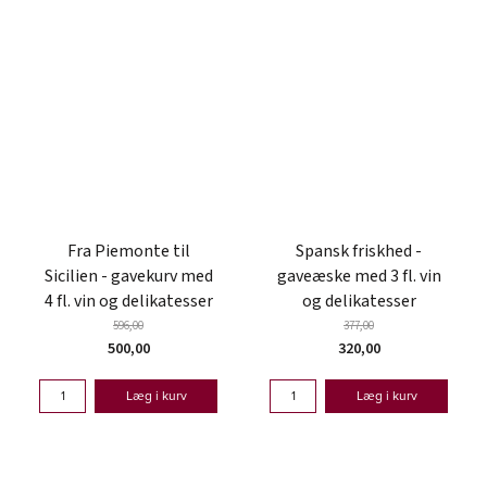
Fra Piemonte til
Spansk friskhed -
Sicilien - gavekurv med
gaveæske med 3 fl. vin
4 fl. vin og delikatesser
og delikatesser
596,00
377,00
500,00
320,00
Læg i kurv
Læg i kurv