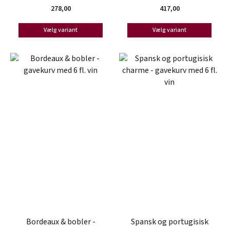
278,00
417,00
Vælg variant
Vælg variant
Bordeaux & bobler -
Spansk og portugisisk