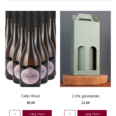
Cider Rosé
2 stk. gaveæske
45,00
12,00
Læg i kurv
Læg i kurv