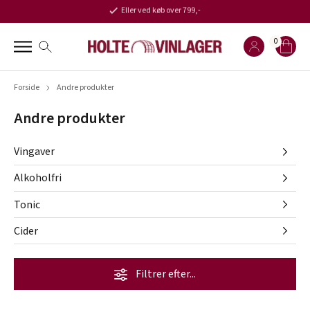
Eller ved køb over 799,-
0
Forside
Andre produkter
Andre produkter
Vingaver
Alkoholfri
Tonic
Cider
Filtrer efter...