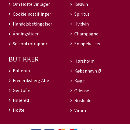
Om Holte Vinlager
Rødvin
Cookieindstillinger
Spiritus
Handelsbetingelser
Hvidvin
Åbningstider
Champagne
Se kontrolrapport
Smagekasser
BUTIKKER
Hørsholm
Ballerup
København Ø
Frederiksberg Allé
Køge
Gentofte
Odense
Hillerød
Roskilde
Holte
Virum