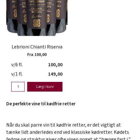
Lebrioni Chianti Riserva
Fra 100,00
v/6 fl.
100,00
v/1 fl.
149,00
Læg i kurv
De perfekte vine til kødfrie retter
Når du skal parre vin til kødfrie retter, er det vigtigt at
tænke lidt anderledes end ved klassiske kødretter. Kødets
fedme og struktur giver ofte vinen noget at “hænge fast i,”