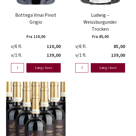
Bottega Vinai Pinot
Ludwig –
Grigio
Weissburgunder
Trocken
Fra 110,00
Fra 85,00
v/6 fl.
110,00
v/6 fl.
85,00
v/1 fl.
139,00
v/1 fl.
139,00
Læg i kurv
Læg i kurv