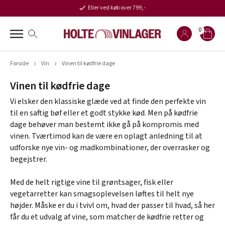
Eller ved køb over 799,-
0
Forside
Vin
Vinen til kødfrie dage
Vinen til kødfrie dage
Vi elsker den klassiske glæde ved at finde den perfekte vin
til en saftig bøf eller et godt stykke kød. Men på kødfrie
dage behøver man bestemt ikke gå på kompromis med
vinen. Tværtimod kan de være en oplagt anledning til at
udforske nye vin- og madkombinationer, der overrasker og
begejstrer.
Med de helt rigtige vine til grøntsager, fisk eller
vegetarretter kan smagsoplevelsen løftes til helt nye
højder. Måske er du i tvivl om, hvad der passer til hvad, så her
får du et udvalg af vine, som matcher de kødfrie retter og