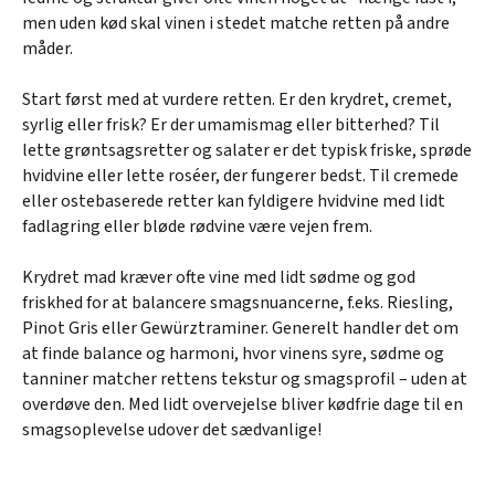
men uden kød skal vinen i stedet matche retten på andre
måder.
Start først med at vurdere retten. Er den krydret, cremet,
syrlig eller frisk? Er der umamismag eller bitterhed? Til
lette grøntsagsretter og salater er det typisk friske, sprøde
hvidvine eller lette roséer, der fungerer bedst. Til cremede
eller ostebaserede retter kan fyldigere hvidvine med lidt
fadlagring eller bløde rødvine være vejen frem.
Krydret mad kræver ofte vine med lidt sødme og god
friskhed for at balancere smagsnuancerne, f.eks. Riesling,
Pinot Gris eller Gewürztraminer. Generelt handler det om
at finde balance og harmoni, hvor vinens syre, sødme og
tanniner matcher rettens tekstur og smagsprofil – uden at
overdøve den. Med lidt overvejelse bliver kødfrie dage til en
smagsoplevelse udover det sædvanlige!