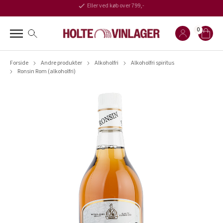
Eller ved køb over 799,-
0
Forside
Andre produkter
Alkoholfri
Alkoholfri spiritus
Ronsin Rom (alkoholfri)