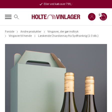
Eller ved køb over 799,-
0
Forside
Andre produkter
Vingaver, der gør indtryk
Vingaver til hende
Læskende Chardonnay fra Sydfrankrig (1-3 stk.)