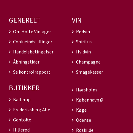
GENERELT
VIN
Om Holte Vinlager
Rødvin
Cookieindstillinger
Spiritus
Handelsbetingelser
Hvidvin
Åbningstider
Champagne
Se kontrolrapport
Smagekasser
BUTIKKER
Hørsholm
Ballerup
København Ø
Frederiksberg Allé
Køge
Gentofte
Odense
Hillerød
Roskilde