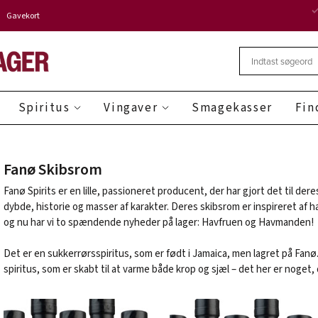
Gavekort
Spiritus
Vingaver
Smagekasser
Fin
Fanø Skibsrom
Fanø Spirits er en lille, passioneret producent, der har gjort det til der
dybde, historie og masser af karakter. Deres skibsrom er inspireret af 
og nu har vi to spændende nyheder på lager: Havfruen og Havmanden!
Det er en sukkerrørsspiritus, som er født i Jamaica, men lagret på Fanø
spiritus, som er skabt til at varme både krop og sjæl – det her er noget,