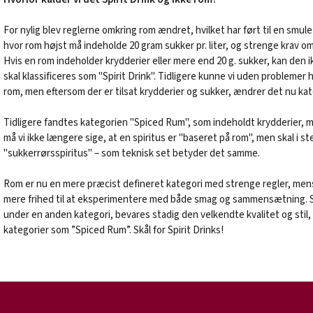
For nylig blev reglerne omkring rom ændret, hvilket har ført til en smule
hvor rom højst må indeholde 20 gram sukker pr. liter, og strenge krav om
Hvis en rom indeholder krydderier eller mere end 20 g. sukker, kan de
skal klassificeres som "Spirit Drink". Tidligere kunne vi uden problemer
rom, men eftersom der er tilsat krydderier og sukker, ændrer det nu ka
Tidligere fandtes kategorien "Spiced Rum", som indeholdt krydderier, 
må vi ikke længere sige, at en spiritus er "baseret på rom", men skal i
"sukkerrørsspiritus" – som teknisk set betyder det samme.
Rom er nu en mere præcist defineret kategori med strenge regler, mens
mere frihed til at eksperimentere med både smag og sammensætning. 
under en anden kategori, bevares stadig den velkendte kvalitet og stil,
kategorier som ”Spiced Rum”. Skål for Spirit Drinks!