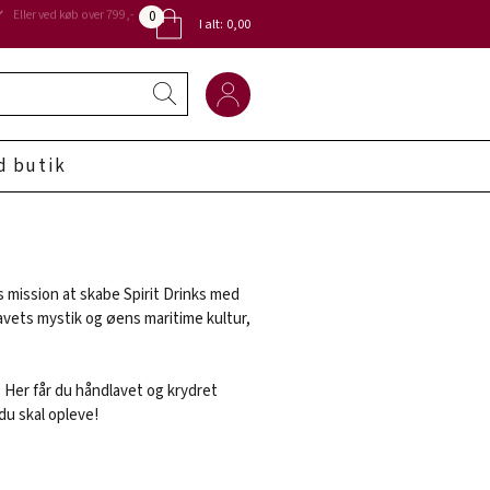
0
Eller ved køb over 799,-
I alt:
0,00
d butik
es mission at skabe Spirit Drinks med
havets mystik og øens maritime kultur,
. Her får du håndlavet og krydret
 du skal opleve!