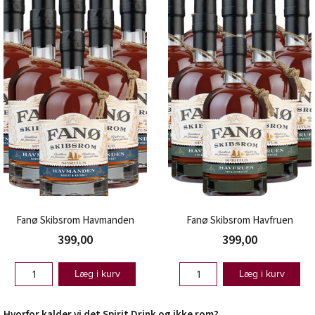
Fanø Skibsrom Havmanden
Fanø Skibsrom Havfruen
399,00
399,00
Læg i kurv
Læg i kurv
Hvorfor kalder vi det Spirit Drink og ikke rom?