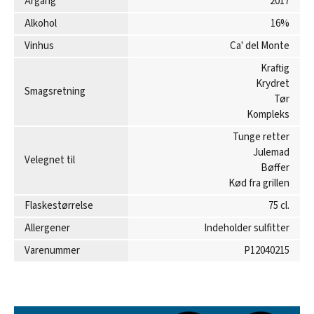
Årgang
2017
Alkohol
16%
Vinhus
Ca' del Monte
Kraftig
Krydret
Smagsretning
Tør
Kompleks
Tunge retter
Julemad
Velegnet til
Bøffer
Kød fra grillen
Flaskestørrelse
75 cl.
Allergener
Indeholder sulfitter
Varenummer
P12040215