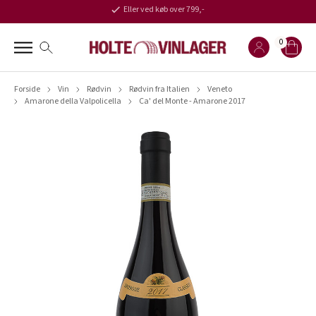
Eller ved køb over 799,-
0
Forside
Vin
Rødvin
Rødvin fra Italien
Veneto
Amarone della Valpolicella
Ca' del Monte - Amarone 2017