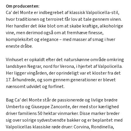
Om producenten:
Ca' del Monte er indbegrebet af klassisk Valpolicella-stil,
hvor traditionen og terroiret får lov at tale gennem vinen.
Her handler det ikke blot om at skabe kraftige, alkoholrige
vine, men derimod også om at fremhæve finesse,
kompleksitet og elegance – med masser af smag i hver
eneste dråbe.
Vinhuset er opkaldt efter det naturskønne område omkring
landsbyen Negrar, nord for Verona, i hjertet af Valpolicella.
Her ligger vingården, der oprindeligt var et kloster fra det
17. århundrede, og som gennem generationer er blevet
nænsomt udvidet og forfinet.
Bag Ca' del Monte står de passionerede og livlige brødre
Umberto og Giuseppe Zanconte, der med stor kærlighed
driver familiens 50 hektar vinmarker. Disse marker breder
sig over solrige sydvestvendte bakker og er beplantet med
Valpolicellas klassiske røde druer: Corvina, Rondinella,