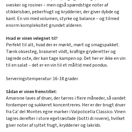
svesker og rosiner – men også spændstige noter af
stikkelsbær, peberfrugt og krydderier, der giver dybde og
kant. En vin med volumen, styrke og balance – og tilmed
enorm kompleksitet grundet alderen.
Hvad er vinen velegnet til?
Perfekt til alt, hvad der er mørkt, mørt og smagspakket.
Tænk oksesteg, braiseret vildt, kraftige gryderetter og
lagrede oste, der kan tage kampen op. Det her er ikke en vin
til en salat – det er en vin til et måltid med pondus.
Serveringstemperatur: 16-18 grader.
Sådan er vinen fremstillet:
Amarone laves af druer, der tørres i flere måneder, så vandet
fordamper og sukkeret koncentreres. Her er der brugt druer
fra Ca’ del Montes egne marker i Valpolicella Classico. Vinen
lagres derefter i store egetræsfade (botti di rovere), hvilket
giver noter af syltet frugt, krydderier og lakrids.