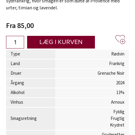
Sydfrankrig, hvor smagen er som dufte af Provence med
urter, timian og lavendel.
Fra 85,00
LÆG I KURVEN
Type
Rødvin
Land
Frankrig
Druer
Grenache Noir
Årgang
2024
Alkohol
13%
Vinhus
Arnoux
Fyldig
Smagsretning
Frugtig
Krydret
Gryderetter