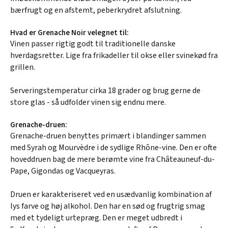
bærfrugt og en afstemt, peberkrydret afslutning.
Hvad er Grenache Noir velegnet til:
Vinen passer rigtig godt til traditionelle danske
hverdagsretter. Lige fra frikadeller til okse eller svinekød fra
grillen.
Serveringstemperatur cirka 18 grader og brug gerne de
store glas - så udfolder vinen sig endnu mere.
Grenache-druen:
Grenache-druen benyttes primært i blandinger sammen
med Syrah og Mourvèdre i de sydlige Rhône-vine. Den er ofte
hoveddruen bag de mere berømte vine fra Châteauneuf-du-
Pape, Gigondas og Vacqueyras.
Druen er karakteriseret ved en usædvanlig kombination af
lys farve og høj alkohol. Den har en sød og frugtrig smag
med et tydeligt urtepræg. Den er meget udbredt i