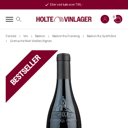
Eller ved køb over 799,-
0
Forside
Vin
Rødvin
Rødvin fra Frankrig
Rødvin fra Sydrhône
Grenache Noir Vieilles Vignes