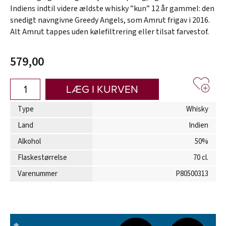
Indiens indtil videre ældste whisky ”kun” 12 år gammel: den
snedigt navngivne Greedy Angels, som Amrut frigav i 2016.
Alt Amrut tappes uden kølefiltrering eller tilsat farvestof.
579,00
LÆG I KURVEN
Type
Whisky
Land
Indien
Alkohol
50%
Flaskestørrelse
70 cl.
Varenummer
P80500313