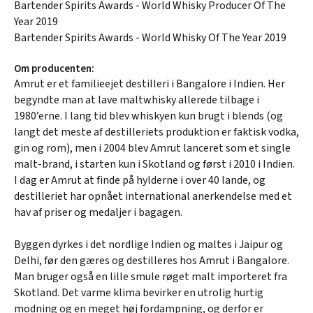
Bartender Spirits Awards - World Whisky Producer Of The
Year 2019
Bartender Spirits Awards - World Whisky Of The Year 2019
Om producenten:
Amrut er et familieejet destilleri i Bangalore i Indien. Her
begyndte man at lave maltwhisky allerede tilbage i
1980’erne. I lang tid blev whiskyen kun brugt i blends (og
langt det meste af destilleriets produktion er faktisk vodka,
gin og rom), men i 2004 blev Amrut lanceret som et single
malt-brand, i starten kun i Skotland og først i 2010 i Indien.
I dag er Amrut at finde på hylderne i over 40 lande, og
destilleriet har opnået international anerkendelse med et
hav af priser og medaljer i bagagen.
Byggen dyrkes i det nordlige Indien og maltes i Jaipur og
Delhi, før den gæres og destilleres hos Amrut i Bangalore.
Man bruger også en lille smule røget malt importeret fra
Skotland. Det varme klima bevirker en utrolig hurtig
modning og en meget høj fordampning, og derfor er