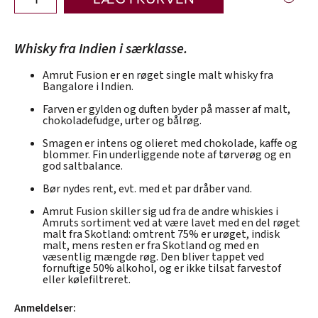
Whisky fra Indien i særklasse.
Amrut Fusion er en røget single malt whisky fra
Bangalore i Indien.
Farven er gylden og duften byder på masser af malt,
chokoladefudge, urter og bålrøg.
Smagen er intens og olieret med chokolade, kaffe og
blommer. Fin underliggende note af tørverøg og en
god saltbalance.
Bør nydes rent, evt. med et par dråber vand.
Amrut Fusion skiller sig ud fra de andre whiskies i
Amruts sortiment ved at være lavet med en del røget
malt fra Skotland: omtrent 75% er urøget, indisk
malt, mens resten er fra Skotland og med en
væsentlig mængde røg. Den bliver tappet ved
fornuftige 50% alkohol, og er ikke tilsat farvestof
eller kølefiltreret.
Anmeldelser: