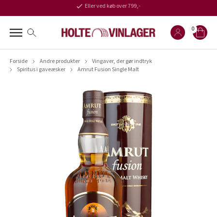
Eller ved køb over 799,-
0
Forside
Andre produkter
Vingaver, der gør indtryk
Spiritus i gaveæsker
Amrut Fusion Single Malt