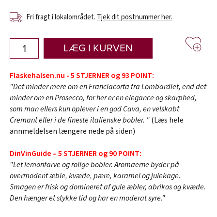
Fri fragt i lokalområdet.
Tjek dit postnummer her.
LÆG I KURVEN
Flaskehalsen.nu - 5 STJERNER og 93 POINT:
"Det minder mere om en Franciacorta fra Lombardiet, end det
minder om en Prosecco, for her er en elegance og skarphed,
som man ellers kun oplever i en god Cava, en velskabt
Cremant eller i de fineste italienske bobler. "
(Læs hele
annmeldelsen længere nede på siden)
DinVinGuide – 5 STJERNER og 90 POINT:
"Let lemonfarve og rolige bobler. Aromaerne byder på
overmodent æble, kvæde, pære, karamel og julekage.
Smagen er frisk og domineret af gule æbler, abrikos og kvæde.
Den hænger et stykke tid og har en moderat syre."