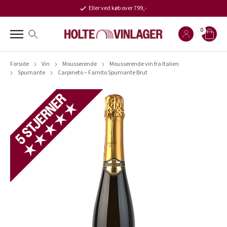
Eller ved køb over 799,-
0
Forside
Vin
Mousserende
Mousserende vin fra Italien
Spumante
Carpineto – Farnito Spumante Brut