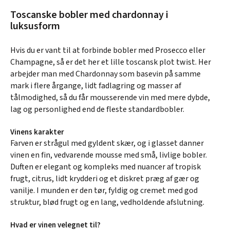
Toscanske bobler med chardonnay i
luksusform
Hvis du er vant til at forbinde bobler med Prosecco eller
Champagne, så er det her et lille toscansk plot twist. Her
arbejder man med Chardonnay som basevin på samme
mark i flere årgange, lidt fadlagring og masser af
tålmodighed, så du får mousserende vin med mere dybde,
lag og personlighed end de fleste standardbobler.
Vinens karakter
Farven er strågul med gyldent skær, og i glasset danner
vinen en fin, vedvarende mousse med små, livlige bobler.
Duften er elegant og kompleks med nuancer af tropisk
frugt, citrus, lidt krydderi og et diskret præg af gær og
vanilje. I munden er den tør, fyldig og cremet med god
struktur, blød frugt og en lang, vedholdende afslutning.
Hvad er vinen velegnet til?