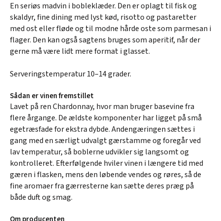
En seriøs madvin i bobleklæder. Den er oplagt til fisk og
skaldyr, fine dining med lyst kød, risotto og pastaretter
med ost eller fløde og til modne hårde oste som parmesan i
flager. Den kan også sagtens bruges som aperitif, når der
gerne må være lidt mere format i glasset.
Serveringstemperatur 10–14 grader.
Sådan er vinen fremstillet
Lavet på ren Chardonnay, hvor man bruger basevine fra
flere årgange. De ældste komponenter har ligget på små
egetræsfade for ekstra dybde. Andengæringen sættes i
gang med en særligt udvalgt gærstamme og foregår ved
lav temperatur, så boblerne udvikler sig langsomt og
kontrolleret. Efterfølgende hviler vinen i længere tid med
gæren i flasken, mens den løbende vendes og røres, så de
fine aromaer fra gærresterne kan sætte deres præg på
både duft og smag.
Om producenten