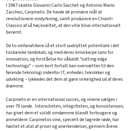
I 1967 skabte Giovanni Carlo Sacchet og Antonio Mario
Zaccheo, Carpineto. De havde de primære mål at
revolutionere vindyrkning, samt producere en Chianti
Classico af så høj kvalitet, at den ville blive internationalt
berømt.
De to vinfanatikere så et stort uudnyttet potentiale i det
toskanske landskab, og med deres knivskarpe sans for
innovation, og forståelse for såkaldt ”cutting edge
technology” – som kort fortalt kan oversættes til den
førende teknologi indenfor IT, enheder, teknikker og
udvikling – lykkedes det dem at gøre virkelighed ud af deres
drømme.
Carpineto er en international succes, og vinene sælges i
over 70 lande. Intensiteten, integriteten, og konsistensen,
har givet dem et solidt omdømme blandt forbrugere og
anmeldere. Carpinetos vine, specielt de lagrede røde, har
høstet et utal af priser og anerkendelser, gennem årene.