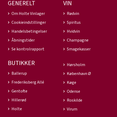
GENERELT
VIN
Om Holte Vinlager
Rødvin
Cookieindstillinger
Spiritus
Handelsbetingelser
Hvidvin
Åbningstider
Champagne
Se kontrolrapport
Smagekasser
BUTIKKER
Hørsholm
Ballerup
København Ø
Frederiksberg Allé
Køge
Gentofte
Odense
Hillerød
Roskilde
Holte
Virum