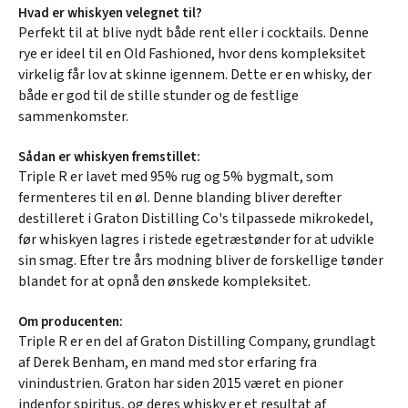
Hvad er whiskyen velegnet til?
Perfekt til at blive nydt både rent eller i cocktails. Denne
rye er ideel til en Old Fashioned, hvor dens kompleksitet
virkelig får lov at skinne igennem. Dette er en whisky, der
både er god til de stille stunder og de festlige
sammenkomster.
Sådan er whiskyen fremstillet:
Triple R er lavet med 95% rug og 5% bygmalt, som
fermenteres til en øl. Denne blanding bliver derefter
destilleret i Graton Distilling Co's tilpassede mikrokedel,
før whiskyen lagres i ristede egetræstønder for at udvikle
sin smag. Efter tre års modning bliver de forskellige tønder
blandet for at opnå den ønskede kompleksitet.
Om producenten:
Triple R er en del af Graton Distilling Company, grundlagt
af Derek Benham, en mand med stor erfaring fra
vinindustrien. Graton har siden 2015 været en pioner
indenfor spiritus, og deres whisky er et resultat af