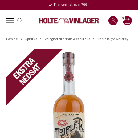
Eller ved køb over 799,-
0
Forside
Spiritus
Velegnet til drinks & cocktails
Triple R Rye Whiskey