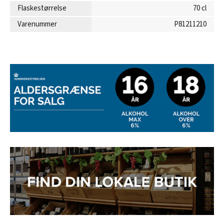
Flaskestørrelse
70 cl
Varenummer
P81211210