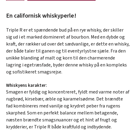
En californisk whiskyperle!
Triple R er et spændende bud på en rye whisky, der skiller
sig ud i et marked domineret af bourbon. Med en dybde og
kraft, der rækker ud over det sædvanlige, er dette en whisky,
der både taler til ganen og til eventyrlystne sjæle. Fra den
unikke blanding af malt og korn til den charmerende
lagring i egetræsfade, byder denne whisky på en kompleks
og sofistikeret smagsrejse.
Whiskyens karakter:
Smagen er fyldig og koncentreret, fyldt med varme noter af
rugbrød, kirsebær, æble og karamelsødme. Det brændte
fad kombineres med vanilje og krydret peber fra rugens
skarphed. Som en perfekt balance mellem betagende,
næsten brændte smagsnuancer og et hint af frugt og
krydderier, er Triple R både kraftfuld og indbydende.