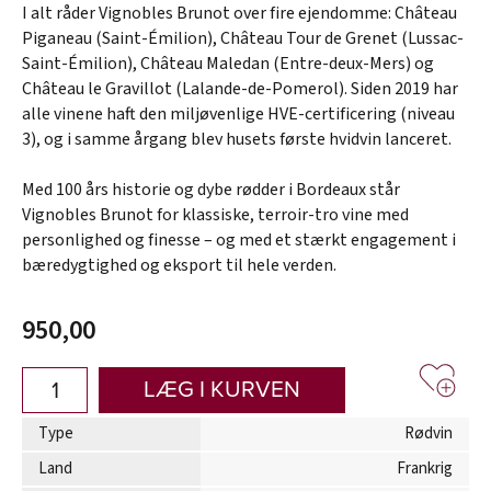
I alt råder Vignobles Brunot over fire ejendomme: Château
Piganeau (Saint-Émilion), Château Tour de Grenet (Lussac-
Saint-Émilion), Château Maledan (Entre-deux-Mers) og
Château le Gravillot (Lalande-de-Pomerol). Siden 2019 har
alle vinene haft den miljøvenlige HVE-certificering (niveau
3), og i samme årgang blev husets første hvidvin lanceret.
Med 100 års historie og dybe rødder i Bordeaux står
Vignobles Brunot for klassiske, terroir-tro vine med
personlighed og finesse – og med et stærkt engagement i
bæredygtighed og eksport til hele verden.
950,00
LÆG I KURVEN
Type
Rødvin
Land
Frankrig