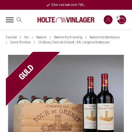
Eller ved køb over 799,-
0
Forside
Vin
Rødvin
Rødvin fra Frankrig
Rødvin fra Bordeaux
Saint-Émilion
Château Tour de Grenet - 6 fl. i original trækasse