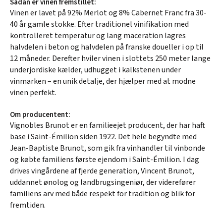
Sådan er vinen fremstillet:
Vinen er lavet på 92% Merlot og 8% Cabernet Franc fra 30-
40 år gamle stokke. Efter traditionel vinifikation med
kontrolleret temperatur og lang maceration lagres
halvdelen i beton og halvdelen på franske doueller i op til
12 måneder. Derefter hviler vinen i slottets 250 meter lange
underjordiske kælder, udhugget i kalkstenen under
vinmarken – en unik detalje, der hjælper med at modne
vinen perfekt.
Om producentent:
Vignobles Brunot er en familieejet producent, der har haft
base i Saint-Émilion siden 1922. Det hele begyndte med
Jean-Baptiste Brunot, som gik fra vinhandler til vinbonde
og købte familiens første ejendom i Saint-Émilion. I dag
drives vingårdene af fjerde generation, Vincent Brunot,
uddannet ønolog og landbrugsingeniør, der viderefører
familiens arv med både respekt for tradition og blik for
fremtiden.