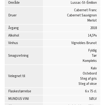
Område
Lussac-St-Émilion
Cabernet Franc
Druer
Cabernet Sauvignon
Merlot
Årgang
2018
Alkohol
14,5%
Vinhus
Vignobles Brunot
Fyldig
Smagsretning
Tør
Kompleks
Kalv
Ostebord
Velegnet til
Steg af gris
Steg af okse
Flaskestørrelse
6 x 75 cl.
MUNDUS VINI
SØLV