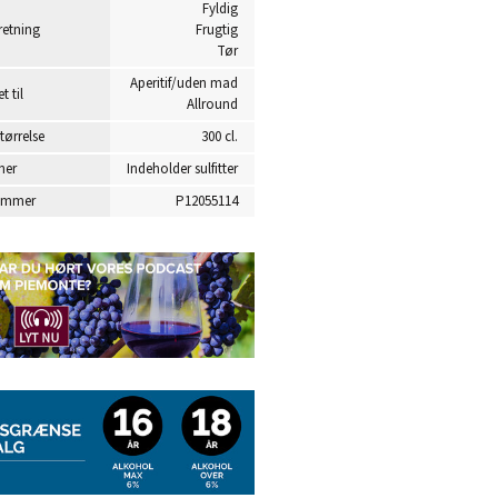
Fyldig
etning
Frugtig
Tør
Aperitif/uden mad
t til
Allround
tørrelse
300 cl.
ner
Indeholder sulfitter
ummer
P12055114