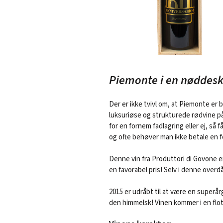
Piemonte i en nøddesk
Der er ikke tvivl om, at Piemonte er
luksuriøse og strukturede rødvine p
for en fornem fadlagring eller ej, så 
og ofte behøver man ikke betale en 
Denne vin fra Produttori di Govone er 
en favorabel pris! Selv i denne overd
2015 er udråbt til at være en superårg
den himmelsk! Vinen kommer i en flot 