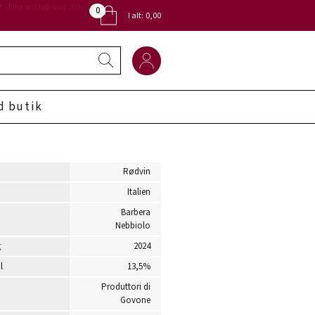
0
Eller ved køb over 799,-
I alt:
0,00
d butik
Rødvin
Italien
Barbera
Nebbiolo
g
2024
l
13,5%
Produttori di
Govone