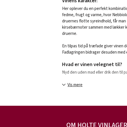
Vinens karakter:
Her oplever du en perfekt kombinati
fedme, frugt og varme, hvor Nebbiol
druernes flotte syreindhold, får man e
kirsebærnoter sammen med lækker kryd
druerne.
En tilpas tid på træfade giver vinen 
Fadlagringen bidrager desuden med e
Hvad er vinen velegnet til?
Nyd den uden mad eller drik den til pa
Serveringstemperatur cirka 17 grader
Vis mere
Sådan er vinen fremstillet:
Vinen er fremstillet på Nebbiolo og 
Om producenten:
OM HOLTE VINLAGE
Kooperativet, Produttori di Govone, 