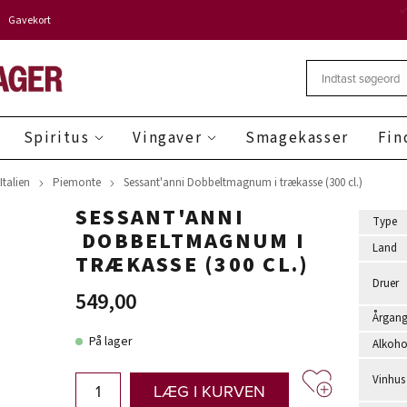
Gavekort
Spiritus
Vingaver
Smagekasser
Fin
Italien
Piemonte
Sessant'anni Dobbeltmagnum i trækasse (300 cl.)
SESSANT'ANNI
Type
DOBBELTMAGNUM I
Land
TRÆKASSE (300 CL.)
Druer
549,00
Årgan
På lager
Alkoho
Vinhus
LÆG I KURVEN