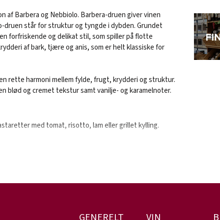
on af Barbera og Nebbiolo. Barbera-druen giver vinen
o-druen står for struktur og tyngde i dybden. Grundet
n forfriskende og delikat stil, som spiller på flotte
deri af bark, tjære og anis, som er helt klassiske for
den rette harmoni mellem fylde, frugt, krydderi og struktur.
n blød og cremet tekstur samt vanilje- og karamelnoter.
staretter med tomat, risotto, lam eller grillet kylling.
.
Barbera, som har fået en opfedende fadlagring.
R
GENERELT
VIN
B
med Agostino i spidsen, har været aktivt siden 1957, hvor