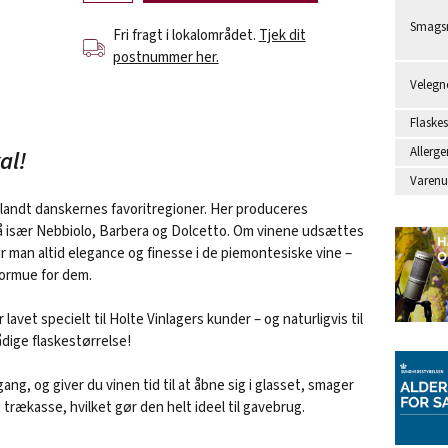
Smagsr
Fri fragt i lokalområdet.
Tjek dit
postnummer her.
Velegne
Flaskes
Allerge
al!
Varen
 blandt danskernes favoritregioner. Her produceres
å især Nebbiolo, Barbera og Dolcetto. Om vinene udsættes
får man altid elegance og finesse i de piemontesiske vine –
formue for dem.
lavet specielt til Holte Vinlagers kunder – og naturligvis til
ådige flaskestørrelse!
ang, og giver du vinen tid til at åbne sig i glasset, smager
trækasse, hvilket gør den helt ideel til gavebrug.