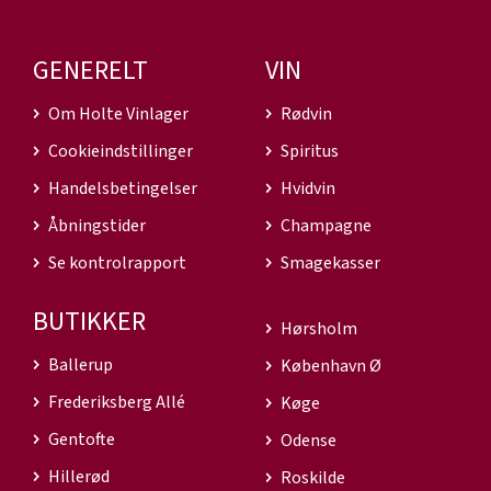
GENERELT
VIN
Om Holte Vinlager
Rødvin
Cookieindstillinger
Spiritus
Handelsbetingelser
Hvidvin
Åbningstider
Champagne
Se kontrolrapport
Smagekasser
BUTIKKER
Hørsholm
Ballerup
København Ø
Frederiksberg Allé
Køge
Gentofte
Odense
Hillerød
Roskilde