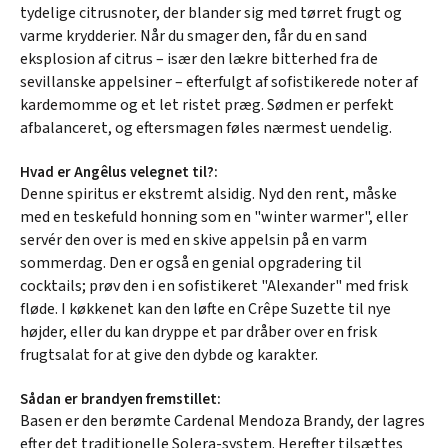
tydelige citrusnoter, der blander sig med tørret frugt og
varme krydderier. Når du smager den, får du en sand
eksplosion af citrus – især den lækre bitterhed fra de
sevillanske appelsiner – efterfulgt af sofistikerede noter af
kardemomme og et let ristet præg. Sødmen er perfekt
afbalanceret, og eftersmagen føles nærmest uendelig.
Hvad er Angêlus velegnet til?:
Denne spiritus er ekstremt alsidig. Nyd den rent, måske
med en teskefuld honning som en "winter warmer", eller
servér den over is med en skive appelsin på en varm
sommerdag. Den er også en genial opgradering til
cocktails; prøv den i en sofistikeret "Alexander" med frisk
fløde. I køkkenet kan den løfte en Crêpe Suzette til nye
højder, eller du kan dryppe et par dråber over en frisk
frugtsalat for at give den dybde og karakter.
Sådan er brandyen fremstillet:
Basen er den berømte Cardenal Mendoza Brandy, der lagres
efter det traditionelle Solera-system. Herefter tilsættes