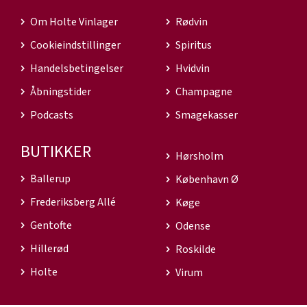
Om Holte Vinlager
Rødvin
Cookieindstillinger
Spiritus
Handelsbetingelser
Hvidvin
Åbningstider
Champagne
Podcasts
Smagekasser
BUTIKKER
Hørsholm
Ballerup
København Ø
Frederiksberg Allé
Køge
Gentofte
Odense
Hillerød
Roskilde
Holte
Virum