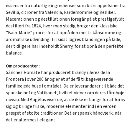
essenser fra naturlige ingredienser som bitre appelsiner fra
Sevilla, citroner fra Valencia, kardemomme og nelliker.
Macerationen og destillationen foregår på et prestigefyldt
destilleri fra 1824, hvor man stadig bruger den klassiske
"Bain-Marie" proces for at opnå den mest skånsomme og
aromatiske udvinding. Til sidst lagres blandingen på fade,
der tidligere har indeholdt Sherry, for at opnå den perfekte
balance.
Om producenten:
Sánchez Romate har produceret brandy i Jerez de la
Frontera i over 200 år og er et af de få tilbageværende
familieejede huse i området. De er leverandører til både det
spanske hof og Vatikanet, hvilket vidner om deres tårnhøje
niveau. Med Angêlus viser de, at de ikke er bange for at forny
sig og bringe friske, moderne elementer ind i en verden
præget af stolte traditioner. Det er spansk håndværk, når
det er allermest elegant.