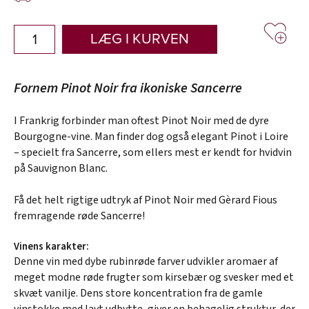
LÆG I KURVEN
Fornem Pinot Noir fra ikoniske Sancerre
I Frankrig forbinder man oftest Pinot Noir med de dyre
Bourgogne-vine. Man finder dog også elegant Pinot i Loire
– specielt fra Sancerre, som ellers mest er kendt for hvidvin
på Sauvignon Blanc.
Få det helt rigtige udtryk af Pinot Noir med Gèrard Fious
fremragende røde Sancerre!
Vinens karakter:
Denne vin med dybe rubinrøde farver udvikler aromaer af
meget modne røde frugter som kirsebær og svesker med et
skvæt vanilje. Dens store koncentration fra de gamle
vinstokke med lavt udbytte, giver en behagelig struktur, der