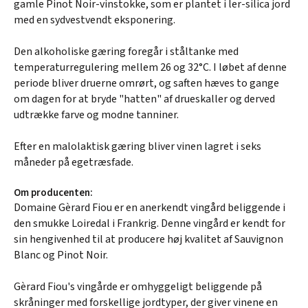
gamle Pinot Noir-vinstokke, som er plantet i ler-silica jord
med en sydvestvendt eksponering.
Den alkoholiske gæring foregår i ståltanke med
temperaturregulering mellem 26 og 32°C. I løbet af denne
periode bliver druerne omrørt, og saften hæves to gange
om dagen for at bryde "hatten" af drueskaller og derved
udtrække farve og modne tanniner.
Efter en malolaktisk gæring bliver vinen lagret i seks
måneder på egetræsfade.
Om producenten:
Domaine Gèrard Fiou er en anerkendt vingård beliggende i
den smukke Loiredal i Frankrig. Denne vingård er kendt for
sin hengivenhed til at producere høj kvalitet af Sauvignon
Blanc og Pinot Noir.
Gèrard Fiou's vingårde er omhyggeligt beliggende på
skråninger med forskellige jordtyper, der giver vinene en