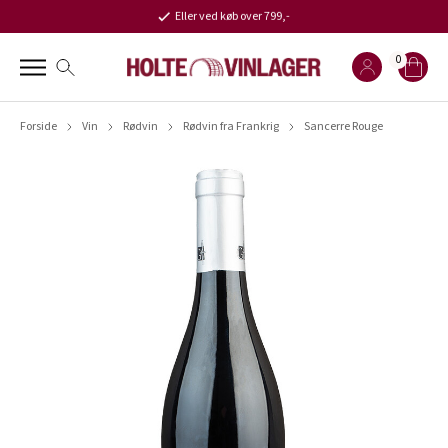
Eller ved køb over 799,-
0
Forside
Vin
Rødvin
Rødvin fra Frankrig
Sancerre Rouge