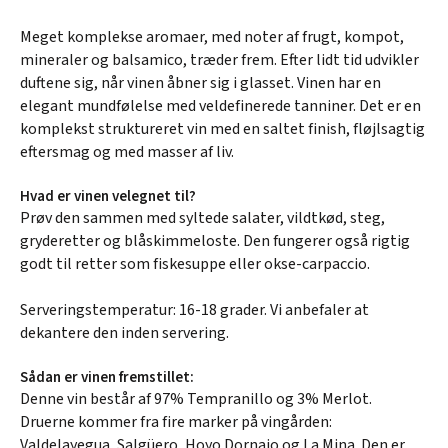
Meget komplekse aromaer, med noter af frugt, kompot,
mineraler og balsamico, træder frem. Efter lidt tid udvikler
duftene sig, når vinen åbner sig i glasset. Vinen har en
elegant mundfølelse med veldefinerede tanniner. Det er en
komplekst struktureret vin med en saltet finish, fløjlsagtig
eftersmag og med masser af liv.
Hvad er vinen velegnet til?
Prøv den sammen med syltede salater, vildtkød, steg,
gryderetter og blåskimmeloste. Den fungerer også rigtig
godt til retter som fiskesuppe eller okse-carpaccio.
Serveringstemperatur: 16-18 grader. Vi anbefaler at
dekantere den inden servering.
Sådan er vinen fremstillet:
Denne vin består af 97% Tempranillo og 3% Merlot.
Druerne kommer fra fire marker på vingården:
Valdelayegua, Salgüero, Hoyo Dornajo og La Mina. Den er