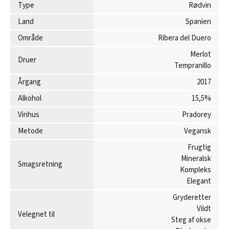
Type
Rødvin
Land
Spanien
Område
Ribera del Duero
Merlot
Druer
Tempranillo
Årgang
2017
Alkohol
15,5%
Vinhus
Pradorey
Metode
Vegansk
Frugtig
Mineralsk
Smagsretning
Kompleks
Elegant
Gryderetter
Vildt
Velegnet til
Steg af okse