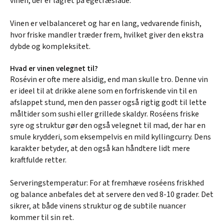
vinen, der er lagret på egetræsfade.
Vinen er velbalanceret og har en lang, vedvarende finish,
hvor friske mandler træder frem, hvilket giver den ekstra
dybde og kompleksitet.
Hvad er vinen velegnet til?
Rosévin er ofte mere alsidig, end man skulle tro. Denne vin
er ideel til at drikke alene som en forfriskende vin til en
afslappet stund, men den passer også rigtig godt til lette
måltider som sushi eller grillede skaldyr. Roséens friske
syre og struktur gør den også velegnet til mad, der har en
smule krydderi, som eksempelvis en mild kyllingcurry. Dens
karakter betyder, at den også kan håndtere lidt mere
kraftfulde retter.
Serveringstemperatur: For at fremhæve roséens friskhed
og balance anbefales det at servere den ved 8-10 grader. Det
sikrer, at både vinens struktur og de subtile nuancer
kommer til sin ret.