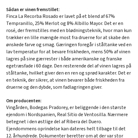
Sådan er vinen fremstillet:
Finca La Recorba Rosado er lavet på et blend af 67%
Tempranillo, 25% Merlot og 8% Albillo Mayor. Det er en
rosé, der fremstilles med en blødningsteknik, hvor man kun
trækker en lille mængde most fra druerne for at skabe den
ønskede farve og smag. Gæringen foregår i ståltanke ved en
lav temperatur for at bevare friskheden, mens 50% af vinen
lagres på sine gærrester i både amerikanske og franske
egetræsfade i 60 dage. Den resterende del af vinen lagres på
ståltanke, hvilket giver den en ren og sprød karakter. Det er
en teknik, der sikrer, at vinen bevarer både friskheden fra
druerne og den dybde, som fadlagringen giver.
Om producenten:
Vingården, Bodegas Pradorey, er beliggende i den største
ejendom i Nordspanien, Real Sitio de Ventosilla. Nærmere
betegnet i den østlige del af Ribera del Duero.
Ejendommens oprindelse kan dateres helt tilbage til det
12. århundrede. Dokumenter beretter om at der var stor