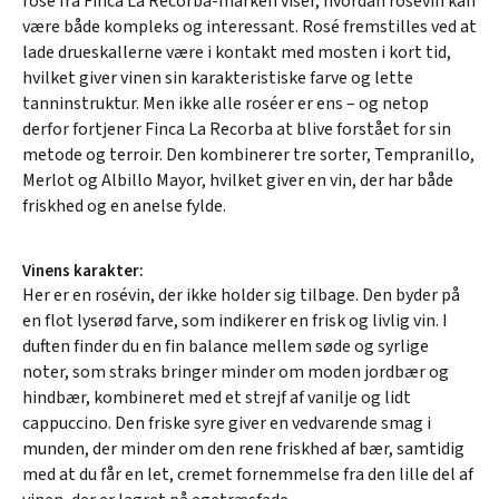
rosé fra Finca La Recorba-marken viser, hvordan rosévin kan
være både kompleks og interessant. Rosé fremstilles ved at
lade drueskallerne være i kontakt med mosten i kort tid,
hvilket giver vinen sin karakteristiske farve og lette
tanninstruktur. Men ikke alle roséer er ens – og netop
derfor fortjener Finca La Recorba at blive forstået for sin
metode og terroir. Den kombinerer tre sorter, Tempranillo,
Merlot og Albillo Mayor, hvilket giver en vin, der har både
friskhed og en anelse fylde.
Vinens karakter:
Her er en rosévin, der ikke holder sig tilbage. Den byder på
en flot lyserød farve, som indikerer en frisk og livlig vin. I
duften finder du en fin balance mellem søde og syrlige
noter, som straks bringer minder om moden jordbær og
hindbær, kombineret med et strejf af vanilje og lidt
cappuccino. Den friske syre giver en vedvarende smag i
munden, der minder om den rene friskhed af bær, samtidig
med at du får en let, cremet fornemmelse fra den lille del af