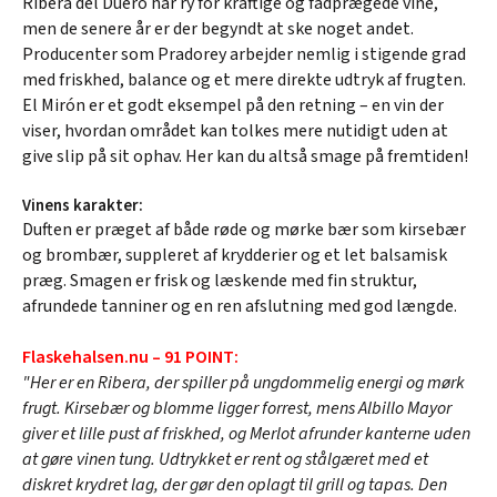
Ribera del Duero har ry for kraftige og fadprægede vine,
men de senere år er der begyndt at ske noget andet.
Producenter som Pradorey arbejder nemlig i stigende grad
med friskhed, balance og et mere direkte udtryk af frugten.
El Mirón er et godt eksempel på den retning – en vin der
viser, hvordan området kan tolkes mere nutidigt uden at
give slip på sit ophav. Her kan du altså smage på fremtiden!
Vinens karakter:
Duften er præget af både røde og mørke bær som kirsebær
og brombær, suppleret af krydderier og et let balsamisk
præg. Smagen er frisk og læskende med fin struktur,
afrundede tanniner og en ren afslutning med god længde.
Flaskehalsen.nu – 91 POINT:
"Her er en Ribera, der spiller på ungdommelig energi og mørk
frugt. Kirsebær og blomme ligger forrest, mens Albillo Mayor
giver et lille pust af friskhed, og Merlot afrunder kanterne uden
at gøre vinen tung. Udtrykket er rent og stålgæret med et
diskret krydret lag, der gør den oplagt til grill og tapas. Den