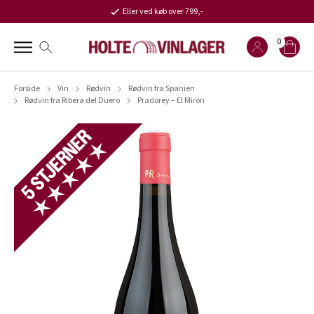
Eller ved køb over 799,-
0
Forside
Vin
Rødvin
Rødvin fra Spanien
Rødvin fra Ribera del Duero
Pradorey – El Mirón