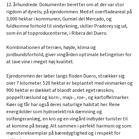
12. århundrede. Dokumenter beretter om at der var stor
rigdom af dyreliv, på ejendommen. Med et overfladeareal på
3,000 hektar i kommunen, Gumiel del Mercado, og
fuldkomne forhold til vindyrkning, skiller Pradorey sig ud,
som én af topproducenterne, i Ribera del Duero.
Kombinationen af terræn, højde, klima og
jordbundsforhold, giver vingården optimale betingelser for
at lave vine i meget høj kvalitet.
Ejendommen der løber langs floden Duero, strækker sig
over 7 kilometer. 520 hektar er beplantet med vinmarker og
900 hektar er dækket af blandt andet egetræsskov,
poppeltræslund og korn-, majs-, roe-, og kartoffelmarker.
Køer og får har også deres naturlige habitat her. Rene
energikilder som hydroelektrisk dæmning og
solfangeranlæg, en kro og en vingård indbyder turister til
at komme på besøg. Alt sammen i perfekt harmoni og som
mønstereksemplar på bæredygtighed og i respekt for