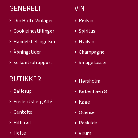
GENERELT
VIN
Om Holte Vinlager
Rødvin
Cookieindstillinger
Spiritus
Handelsbetingelser
Hvidvin
Åbningstider
Champagne
Se kontrolrapport
Smagekasser
BUTIKKER
Hørsholm
Ballerup
København Ø
Frederiksberg Allé
Køge
Gentofte
Odense
Hillerød
Roskilde
Holte
Virum