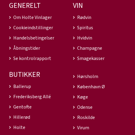
GENERELT
VIN
Om Holte Vinlager
Rødvin
Cookieindstillinger
Spiritus
Handelsbetingelser
Hvidvin
Åbningstider
Champagne
Se kontrolrapport
Smagekasser
BUTIKKER
Hørsholm
Ballerup
København Ø
Frederiksberg Allé
Køge
Gentofte
Odense
Hillerød
Roskilde
Holte
Virum