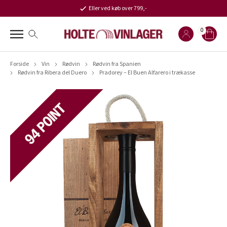
Eller ved køb over 799,-
0
Forside
Vin
Rødvin
Rødvin fra Spanien
Rødvin fra Ribera del Duero
Pradorey – El Buen Alfarero i trækasse