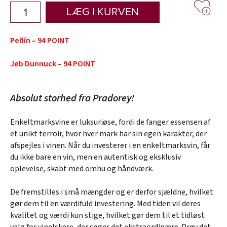
LÆG I KURVEN
Peñín – 94 POINT
Jeb Dunnuck – 94 POINT
Absolut storhed fra Pradorey!
Enkeltmarksvine er luksuriøse, fordi de fanger essensen af
et unikt terroir, hvor hver mark har sin egen karakter, der
afspejles i vinen. Når du investerer i en enkeltmarksvin, får
du ikke bare en vin, men en autentisk og eksklusiv
oplevelse, skabt med omhu og håndværk.
De fremstilles i små mængder og er derfor sjældne, hvilket
gør dem til en værdifuld investering. Med tiden vil deres
kvalitet og værdi kun stige, hvilket gør dem til et tidløst
valg for vinelskere, der søger det ekstraordinære. Prøv det