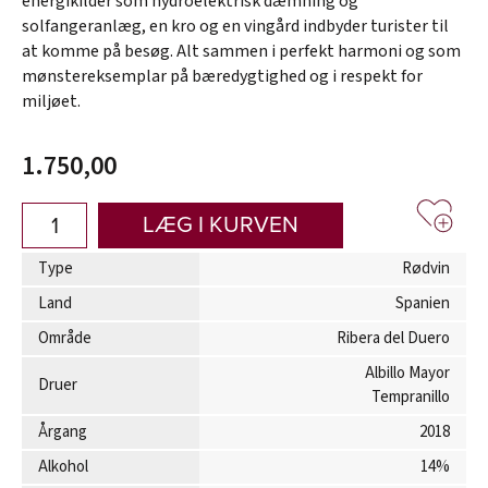
energikilder som hydroelektrisk dæmning og
solfangeranlæg, en kro og en vingård indbyder turister til
at komme på besøg. Alt sammen i perfekt harmoni og som
mønstereksemplar på bæredygtighed og i respekt for
miljøet.
1.750,00
LÆG I KURVEN
Type
Rødvin
Land
Spanien
Område
Ribera del Duero
Albillo Mayor
Druer
Tempranillo
Årgang
2018
Alkohol
14%