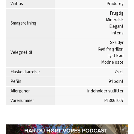
Vinhus
Pradorey
Frugtig
Mineralsk
Smagsretning
Elegant
Intens
Skaldyr
Kød fra grillen
Velegnet til
Lyst kød
Modne oste
Flaskestørrelse
75 cl.
Peñin
94 point
Allergener
Indeholder sulfitter
Varenummer
P13061007