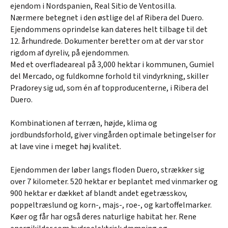
ejendom i Nordspanien, Real Sitio de Ventosilla.
Nærmere betegnet i den østlige del af Ribera del Duero.
Ejendommens oprindelse kan dateres helt tilbage til det
12. århundrede. Dokumenter beretter om at der var stor
rigdom af dyreliv, på ejendommen.
Med et overfladeareal på 3,000 hektar i kommunen, Gumiel
del Mercado, og fuldkomne forhold til vindyrkning, skiller
Pradorey sig ud, som én af topproducenterne, i Ribera del
Duero.
Kombinationen af terræn, højde, klima og
jordbundsforhold, giver vingården optimale betingelser for
at lave vine i meget høj kvalitet.
Ejendommen der løber langs floden Duero, strækker sig
over 7 kilometer. 520 hektar er beplantet med vinmarker og
900 hektar er dækket af blandt andet egetræsskov,
poppeltræslund og korn-, majs-, roe-, og kartoffelmarker.
Køer og får har også deres naturlige habitat her. Rene