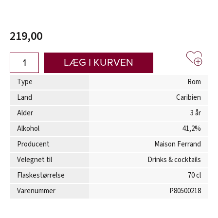
219,00
LÆG I KURVEN
Type
Rom
Land
Caribien
Alder
3 år
Alkohol
41,2%
Producent
Maison Ferrand
Velegnet til
Drinks & cocktails
Flaskestørrelse
70 cl
Varenummer
P80500218