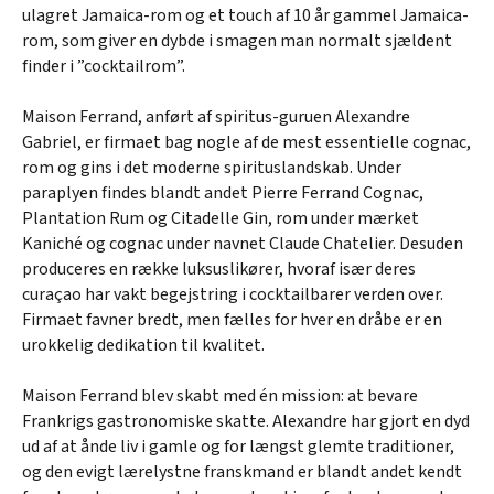
ulagret Jamaica-rom og et touch af 10 år gammel Jamaica-
rom, som giver en dybde i smagen man normalt sjældent
finder i ”cocktailrom”.
Maison Ferrand, anført af spiritus-guruen Alexandre
Gabriel, er firmaet bag nogle af de mest essentielle cognac,
rom og gins i det moderne spirituslandskab. Under
paraplyen findes blandt andet Pierre Ferrand Cognac,
Plantation Rum og Citadelle Gin, rom under mærket
Kaniché og cognac under navnet Claude Chatelier. Desuden
produceres en række luksuslikører, hvoraf især deres
curaçao har vakt begejstring i cocktailbarer verden over.
Firmaet favner bredt, men fælles for hver en dråbe er en
urokkelig dedikation til kvalitet.
Maison Ferrand blev skabt med én mission: at bevare
Frankrigs gastronomiske skatte. Alexandre har gjort en dyd
ud af at ånde liv i gamle og for længst glemte traditioner,
og den evigt lærelystne franskmand er blandt andet kendt