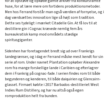
for at opstøve og opkøbe gamle arkiver fra konkursramte
huse, for at lære mere om fortidens produktionsmetoder.
Men hos Ferrand forstår man også værdien af fornyelse, og i
dag værdsættes innovation lige så højt som tradition.
Dette ses tydeligt i mærket Citadelle Gin. At få lov til at
destillere gin i Cognac krævede nemlig fem års
bureaukratisk kamp mod områdets stædige
spiritusgiganter.
Sidenhen har foretagendet bredt sig ud over Frankrigs
landegrænser, og i dag er Ferrand måske mest kendt for sin
serie af rom. Under navnet Plantation opkøber Alexandre
rom fra mange forskellige lande i Caribien og efterlagrer
dem i Frankrig på cognac-fade. I serien findes rom til både
begynderen og kenderen, til både daiquirien og Glencairn-
glasset. Firmaet købte i 2017 Barbados-destilleriet West
Indies Rum Distillery, og har nu altså også egen
romproduktion helt fra bunden.