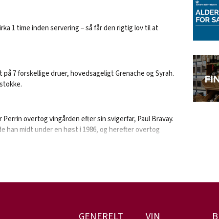
ka 1 time inden servering – så får den rigtig lov til at
på 7 forskellige druer, hovedsageligt Grenache og Syrah.
nstokke.
 Perrin overtog vingården efter sin svigerfar, Paul Bravay.
han midt under en høst i 1986, og herefter overtog
og havde været i lære hos Chateau Beaucastel – én af de
uneuf-du-Pape. Han moderniserede faciliteterne i
såvel som udstyr, den dag i dag, fremstår særdeles
af en trist skæbne og tabte kampen mod kræften i 2010.
 Luc’s søster, Véronique og hendes søn, Xavier. Véronique
R
GENERELT
VIN
B
raktiserende ønolog i Bourgogne og Xavier har