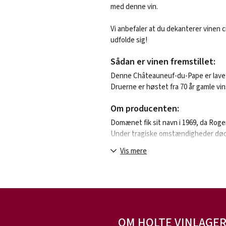
med denne vin.
Vi anbefaler at du dekanterer vinen cir
udfolde sig!
Sådan er vinen fremstillet:
Denne Châteauneuf-du-Pape er lavet 
Druerne er høstet fra 70 år gamle vi
Om producenten:
Domænet fik sit navn i 1969, da Roger
Under tragiske omstændigheder døde 
sønnen, Luc.
Vis mere
Luc var færdiguddannet som ønolog 
absolut bedste producenter i Chatea
slutningen af 90’erne, så bygninger 
velordnede. Men også han blev ramt 
Siden har vingården været drevet af
OM HOLTE VINLAGE
arbejdede inden overtagelsen, som p