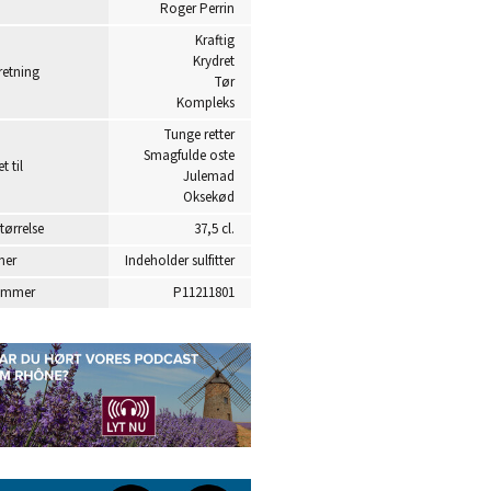
Roger Perrin
Kraftig
Krydret
etning
Tør
Kompleks
Tunge retter
Smagfulde oste
t til
Julemad
Oksekød
tørrelse
37,5 cl.
ner
Indeholder sulfitter
ummer
P11211801