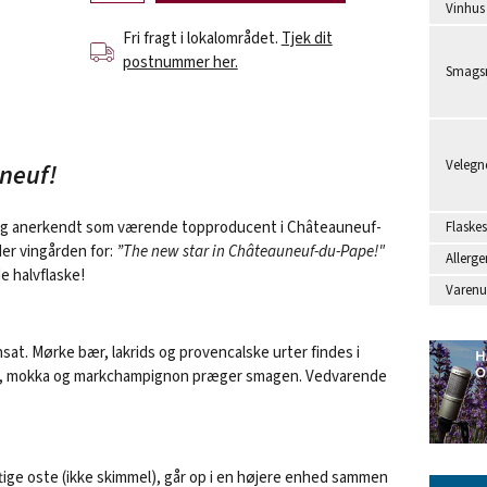
Vinhus
Fri fragt i lokalområdet.
Tjek dit
postnummer her.
Smagsr
Velegne
neuf!
 og anerkendt som værende topproducent i Châteauneuf-
Flaskes
er vingården for:
”The new star in Châteauneuf-du-Pape!"
Allerge
 halvflaske!
Varen
at. Mørke bær, lakrids og provencalske urter findes i
rids, mokka og markchampignon præger smagen. Vedvarende
ftige oste (ikke skimmel), går op i en højere enhed sammen