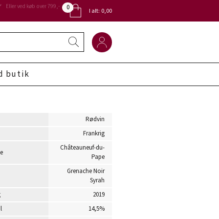
0
Eller ved køb over 799,-
I alt:
0,00
d butik
Rødvin
Frankrig
Châteauneuf-du-
e
Pape
Grenache Noir
Syrah
g
2019
l
14,5%