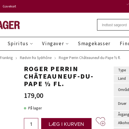
Gavekort
Spiritus
Vingaver
Smagekasser
Fin
 Frankrig
Rødvin fra Sydrhône
Roger Perrin Châteauneuf-du-Pape ½ fl.
ROGER PERRIN
Type
CHÂTEAUNEUF-DU-
Land
PAPE ½ FL.
Områd
179,00
Druer
På lager
Årgan
LÆG I KURVEN
Alkoho