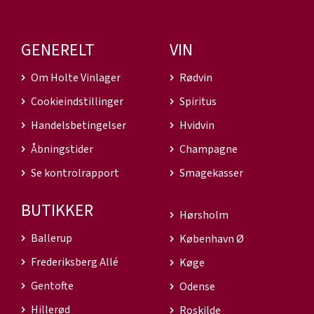
GENERELT
VIN
Om Holte Vinlager
Rødvin
Cookieindstillinger
Spiritus
Handelsbetingelser
Hvidvin
Åbningstider
Champagne
Se kontrolrapport
Smagekasser
BUTIKKER
Hørsholm
Ballerup
København Ø
Frederiksberg Allé
Køge
Gentofte
Odense
Hillerød
Roskilde