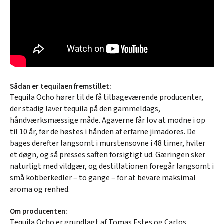
Sådan er tequilaen fremstillet:
Tequila Ocho hører til de få tilbageværende producenter,
der stadig laver tequila på den gammeldags,
håndværksmæssige måde. Agaverne får lov at modne i op
til 10 år, før de høstes i hånden af erfarne jimadores. De
bages derefter langsomt i murstensovne i 48 timer, hviler
et døgn, og så presses saften forsigtigt ud. Gæringen sker
naturligt med vildgær, og destillationen foregår langsomt i
små kobberkedler – to gange – for at bevare maksimal
aroma og renhed.
Om producenten:
Tequila Ocho er grundlagt af Tomas Estes og Carlos