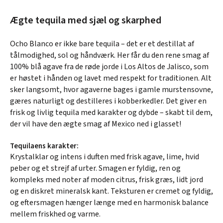
Ægte tequila med sjæl og skarphed
Ocho Blanco er ikke bare tequila – det er et destillat af
tålmodighed, sol og håndværk. Her får du den rene smag af
100% blå agave fra de røde jorde i Los Altos de Jalisco, som
er høstet i hånden og lavet med respekt for traditionen. Alt
sker langsomt, hvor agaverne bages i gamle murstensovne,
gæres naturligt og destilleres i kobberkedler. Det giver en
frisk og livlig tequila med karakter og dybde – skabt til dem,
der vil have den ægte smag af Mexico ned i glasset!
Tequilaens karakter:
Krystalklar og intens i duften med frisk agave, lime, hvid
peber og et strejf af urter. Smagen er fyldig, ren og
kompleks med noter af moden citrus, frisk græs, lidt jord
og en diskret mineralsk kant. Teksturen er cremet og fyldig,
og eftersmagen hænger længe med en harmonisk balance
mellem friskhed og varme.