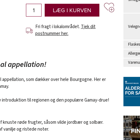
LÆG I KURVEN
Fri fragt i lokalområdet.
Tjek dit
Velegne
postnummer her.
Flaskes
Allerge
al appellation!
Varen
 appellation, som dækker over hele Bourgogne. Her er
amay.
v introduktion til regionen og den populære Gamay-drue!
f knuste røde frugter, såsom vilde jordbær og solbær.
 vanilje og ristede noter.