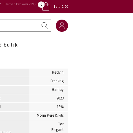
0
Eller ved køb over 799,-
I alt:
0,00
d butik
Rødvin
Frankrig
Gamay
g
2023
l
13%
Morin Père & Fils
Tør
Elegant
etning