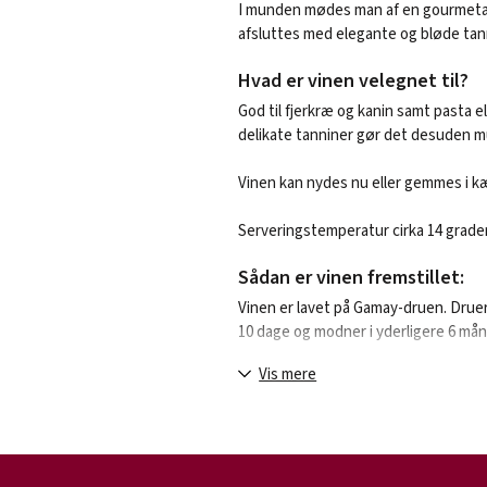
I munden mødes man af en gourmetag
afsluttes med elegante og bløde tan
Hvad er vinen velegnet til?
God til fjerkræ og kanin samt pasta 
delikate tanniner gør det desuden mu
Vinen kan nydes nu eller gemmes i kæl
Serveringstemperatur cirka 14 grader
Sådan er vinen fremstillet:
Vinen er lavet på Gamay-druen. Druer
10 dage og modner i yderligere 6 mån
Vis mere
Om producenten:
Maison Morin Père & Fils blev grundla
Saint-Georges-appellationen i Bourgo
deres Marc de Bourgogne. Selve kælde
sig selv en meget populær seværdighe