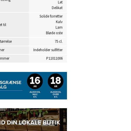
Let
Delikat
Solide forretter
Kalv
t til
Lam
Bløde oste
tørrelse
75 cl.
ner
Indeholder sulfitter
ummer
P11011006