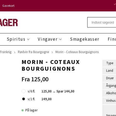
Gavekort
Spiritus
Vingaver
Smagekasser
Fin
 Frankrig
Rødvin fra Bourgogne
Morin - Coteaux Bourguignons
MORIN - COTEAUX
Type
BOURGUIGNONS
Land
Fra 125,00
Druer
Årgan
v/6 fl.
125,00 →
Spar 144,00
Alkoho
v/1 fl.
149,00
Vinhus
På lager
Smagsr