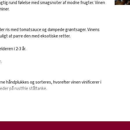
tig rund følelse med smagsnoter af modne frugter. Vinen
niner.
eller ris med tomatsauce og dampede grøntsager. Vinens
ligt at parre den med eksotiske retter.
deren i 2-3 år.
.
ne håndplukkes og sorteres, hvorefter vinen vinificerer i
eder på rustfrie ståltanke.
gt af Claude Morin i 1822. Vinhuset har hjemme i Nuits-
gne. I dag er Morin vidt berømt - både for deres vine og
ren på vingården er fra det 18. århundrede, og den er i
d for vinturister.