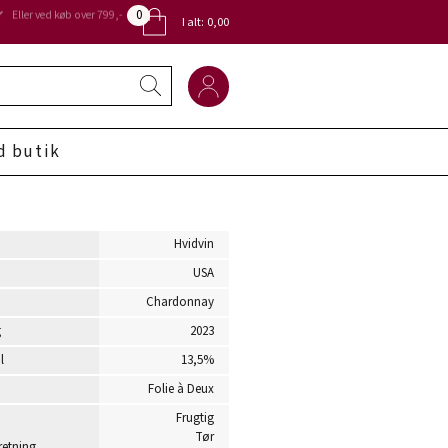
0
Eller ved køb over 799,-
I alt:
0,00
d butik
Hvidvin
USA
Chardonnay
g
2023
l
13,5%
Folie à Deux
Frugtig
Tør
etning