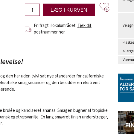
LÆG I KURVEN
Fri fragt i lokalområdet.
Tjek dit
Velegne
postnummer her.
Flaskes
Allerge
levelse!
Varen
og den har uden tvivl sat nye standarder for californiske
e eksotiske smagsnuancer og den besidder en ekstremt
nerende.
me brulée og kandiseret ananas. Smagen bugner af tropiske
ikansk egetræsvanilje. En lang smørret finish understreger,
”.