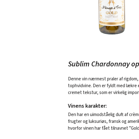
Sublim Chardonnay op
Denne vin nærmest praler af rigdom, 
tophvidvine. Den er fyldt med lækr
cremet tekstur, som er virkelig impo
Vinens karakter:
Den har en uimodståelig duft af crè
frugter og luksuriøs, fransk og amer
hvorfor vinen har fået tilnavnet ”Gold