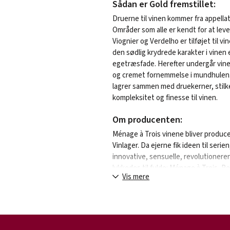
Sådan er Gold fremstillet:
Druerne til vinen kommer fra appella
Områder som alle er kendt for at le
Viognier og Verdelho er tilføjet til 
den sødlig krydrede karakter i vinen
egetræsfade. Herefter undergår vinen
og cremet fornemmelse i mundhulen. Vi
lagrer sammen med druekerner, stilke
kompleksitet og finesse til vinen.
Om producenten:
Ménage à Trois vinene bliver produce
Vinlager. Da ejerne fik ideen til seri
innovative, sensuelle, revolutioner
lykkedes til fulde: Ménage à Trois, R
Vis mere
var blev serien kåret til ”Wine Brand o