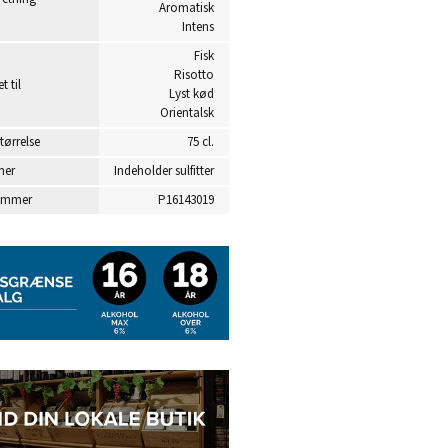
Aromatisk
Intens
Fisk
Risotto
t til
Lyst kød
Orientalsk
tørrelse
75 cl.
ner
Indeholder sulfitter
ummer
P16143019