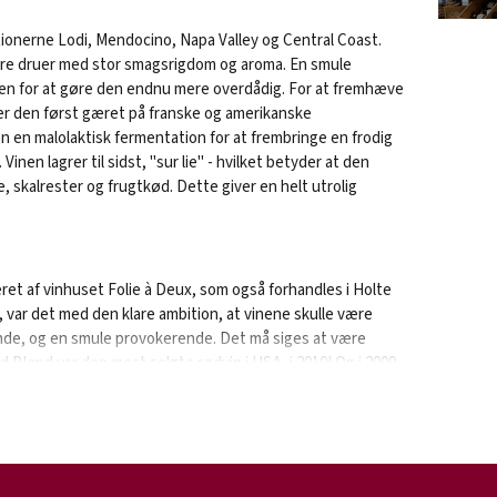
tionerne Lodi, Mendocino, Napa Valley og Central Coast.
vere druer med stor smagsrigdom og aroma. En smule
vinen for at gøre den endnu mere overdådig. For at fremhæve
 er den først gæret på franske og amerikanske
 en malolaktisk fermentation for at frembringe en frodig
nen lagrer til sidst, "sur lie" - hvilket betyder at den
, skalrester og frugtkød. Dette giver en helt utrolig
ret af vinhuset Folie à Deux, som også forhandles i Holte
en, var det med den klare ambition, at vinene skulle være
ende, og en smule provokerende. Det må siges at være
ed Blend var den mest solgte rødvin i USA, i 2010! Og i 2009
f the Year”, i USA!