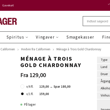
Gavekort
Spiritus
Vingaver
Smagekasser
Fin
 Californien
Hvidvin fra Californien
Ménage à Trois Gold Chardonnay
MÉNAGE À TROIS
Type
GOLD CHARDONNAY
Land
Fra 129,00
Druer
Årgan
v/6 fl.
129,00 →
Spar 180,00
Alkoho
v/1 fl.
159,00
Vinhus
På lager
Smagsr