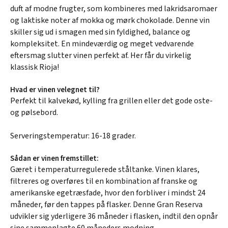
duft af modne frugter, som kombineres med lakridsaromaer
og laktiske noter af mokka og mørk chokolade. Denne vin
skiller sig ud i smagen med sin fyldighed, balance og
kompleksitet. En mindeværdig og meget vedvarende
eftersmag slutter vinen perfekt af. Her får du virkelig
klassisk Rioja!
Hvad er vinen velegnet til?
Perfekt til kalvekød, kylling fra grillen eller det gode oste-
og pølsebord.
Serveringstemperatur: 16-18 grader.
Sådan er vinen fremstillet:
Gæret i temperaturregulerede ståltanke. Vinen klares,
filtreres og overføres til en kombination af franske og
amerikanske egetræsfade, hvor den forbliver i mindst 24
måneder, før den tappes på flasker. Denne Gran Reserva
udvikler sig yderligere 36 måneder i flasken, indtil den opnår
sine sammenlagte 60 måneders modning.