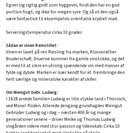
Egner sig rigtig godt som hyggevin, fordi den har en god
portion frugt, og ikke for megen syre. Og så vil den også
være fantastisk til eksempelvis orientalsk krydret mad.
Serveringstemperatur cirka 10 grader.
Sådan er vinen fremstillet:
Vinen er lavet på ren Riesling fra marken, Klüsserather
Bruderschaft. Druerne kommer fra gamle vinstokke, og det
er med til at sikre en utrolig spændende vin med masser af
fylde og dybde. Marken er især kendt for at frembringe den
helt særlige og mineralske karakter af skifer.
Om Weingut Gebr. Ludwig:
I 1628 arvede familien Ludwig er lille stykke land i Thörnich,
ved Mosel-floden. Allerede dengang grundlagdes Weingut
Gebrüder Ludwig og i dag – næsten 400 år og mange
generationer senere – driver Meike og Thomas Ludwig
vingården videre med stor passion og lidenskab. Cirka 10
hektar land beplantet med vinstokke på stejle,