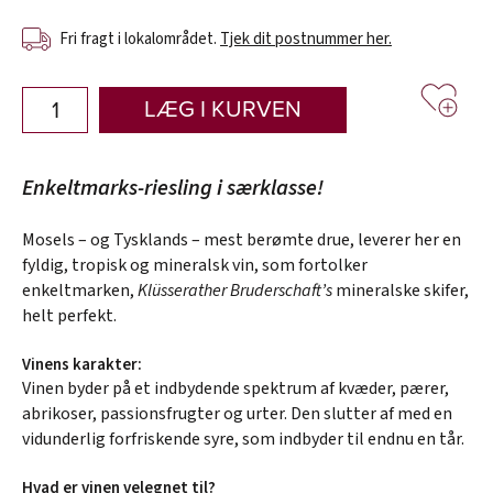
Fri fragt i lokalområdet.
Tjek dit postnummer her.
LÆG I KURVEN
Enkeltmarks-riesling i særklasse!
Mosels – og Tysklands – mest berømte drue, leverer her en
fyldig, tropisk og mineralsk vin, som fortolker
enkeltmarken,
Klüsserather Bruderschaft’s
mineralske skifer,
helt perfekt.
Vinens karakter:
Vinen byder på et indbydende spektrum af kvæder, pærer,
abrikoser, passionsfrugter og urter. Den slutter af med en
vidunderlig forfriskende syre, som indbyder til endnu en tår.
Hvad er vinen velegnet til?