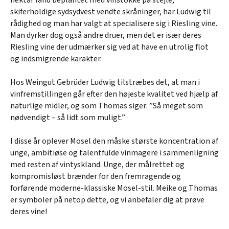
skiferholdige sydsydvest vendte skråninger, har Ludwig til
rådighed og man har valgt at specialisere sig i Riesling vine.
Man dyrker dog også andre druer, men det er især deres
Riesling vine der udmærker sig ved at have en utrolig flot
og indsmigrende karakter.
Hos Weingut Gebrüder Ludwig tilstræbes det, at man i
vinfremstillingen går efter den højeste kvalitet ved hjælp af
naturlige midler, og som Thomas siger: ”Så meget som
nødvendigt – så lidt som muligt.”
I disse år oplever Mosel den måske største koncentration af
unge, ambitiøse og talentfulde vinmagere i sammenligning
med resten af vintyskland. Unge, der målrettet og
kompromisløst brænder for den fremragende og
forførende moderne-klassiske Mosel-stil. Meike og Thomas
er symboler på netop dette, og vi anbefaler dig at prøve
deres vine!