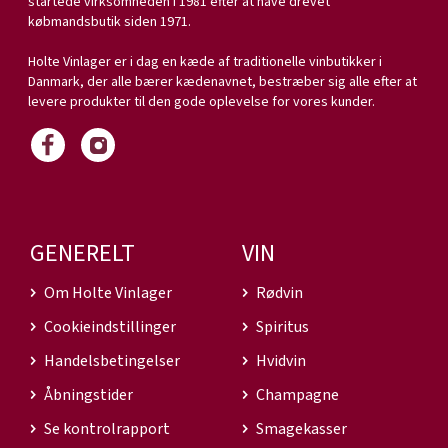
startede virksomheden i 1981 efter at have drevet
købmandsbutik siden 1971.
Holte Vinlager er i dag en kæde af traditionelle vinbutikker i
Danmark, der alle bærer kædenavnet, bestræber sig alle efter at
levere produkter til den gode oplevelse for vores kunder.
GENERELT
VIN
Om Holte Vinlager
Rødvin
Cookieindstillinger
Spiritus
Handelsbetingelser
Hvidvin
Åbningstider
Champagne
Se kontrolrapport
Smagekasser