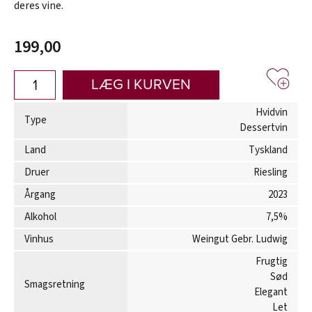
deres vine.
199,00
LÆG I KURVEN
Hvidvin
Type
Dessertvin
Land
Tyskland
Druer
Riesling
Årgang
2023
Alkohol
7,5%
Vinhus
Weingut Gebr. Ludwig
Frugtig
Sød
Smagsretning
Elegant
Let