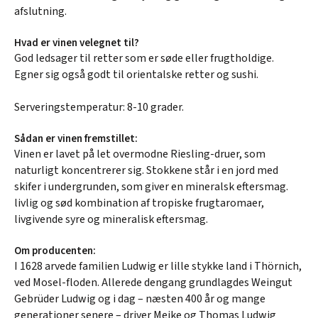
afslutning.
Hvad er vinen velegnet til?
God ledsager til retter som er søde eller frugtholdige.
Egner sig også godt til orientalske retter og sushi.
Serveringstemperatur: 8-10 grader.
Sådan er vinen fremstillet:
Vinen er lavet på let overmodne Riesling-druer, som
naturligt koncentrerer sig. Stokkene står i en jord med
skifer i undergrunden, som giver en mineralsk eftersmag.
livlig og sød kombination af tropiske frugtaromaer,
livgivende syre og mineralisk eftersmag.
Om producenten:
I 1628 arvede familien Ludwig er lille stykke land i Thörnich,
ved Mosel-floden. Allerede dengang grundlagdes Weingut
Gebrüder Ludwig og i dag – næsten 400 år og mange
generationer senere – driver Meike og Thomas Ludwig