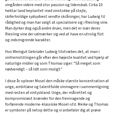
vingården videre med stor passion og lidenskab. Cirka 10
hektar land beplantet med vinstokke på stejle,
skiferholdige sydsydvest vendte skråninger, har Ludwig til
rådighed og man har valgt at specialisere sig i Riesling vine.
Man dyrker dog også andre druer, men det er især deres
Riesling vine der udmærker sig ved at have en utrolig flot
og indsmigrende karakter.
Hos Weingut Gebrüder Ludwig tilstræbes det, at man i
vinfremstillingen går efter den højeste kvalitet ved hjælp af
naturlige midler og som Thomas siger: ”Så meget som
nødvendigt – så lidt som muligt.”
I disse år oplever Mosel den måske største koncentration af
unge, ambitiøse og talentfulde vinmagere i sammenligning
med resten af vintyskland. Unge, der målrettet og
kompromisløst brænder for den fremragende og
forførende moderne-klassiske Mosel-stil. Meike og Thomas
er symboler på netop dette og vi anbefaler dig at prøve