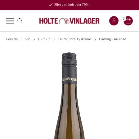
Eller ved køb over 799,-
0
Forside
Vin
Hvidvin
Hvidvin fra Tyskland
Ludwig – Auslese