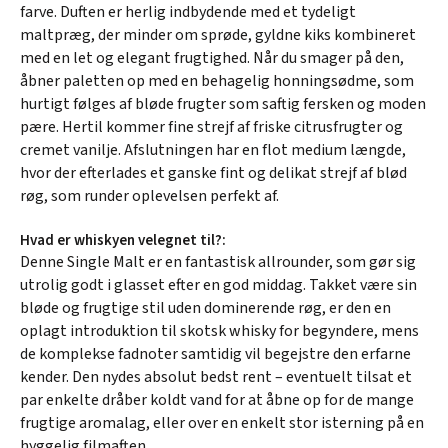
farve. Duften er herlig indbydende med et tydeligt
maltpræg, der minder om sprøde, gyldne kiks kombineret
med en let og elegant frugtighed. Når du smager på den,
åbner paletten op med en behagelig honningsødme, som
hurtigt følges af bløde frugter som saftig fersken og moden
pære. Hertil kommer fine strejf af friske citrusfrugter og
cremet vanilje. Afslutningen har en flot medium længde,
hvor der efterlades et ganske fint og delikat strejf af blød
røg, som runder oplevelsen perfekt af.
Hvad er whiskyen velegnet til?:
Denne Single Malt er en fantastisk allrounder, som gør sig
utrolig godt i glasset efter en god middag. Takket være sin
bløde og frugtige stil uden dominerende røg, er den en
oplagt introduktion til skotsk whisky for begyndere, mens
de komplekse fadnoter samtidig vil begejstre den erfarne
kender. Den nydes absolut bedst rent – eventuelt tilsat et
par enkelte dråber koldt vand for at åbne op for de mange
frugtige aromalag, eller over en enkelt stor isterning på en
hyggelig filmaften.