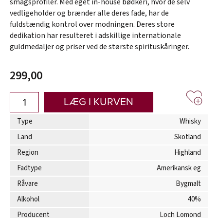
smagsprofiler. Med eget in-house bødkeri, hvor de selv
vedligeholder og brænder alle deres fade, har de
fuldstændig kontrol over modningen. Deres store
dedikation har resulteret i adskillige internationale
guldmedaljer og priser ved de største spirituskåringer.
299,00
LÆG I KURVEN
Type
Whisky
Land
Skotland
Region
Highland
Fadtype
Amerikansk eg
Råvare
Bygmalt
Alkohol
40%
Producent
Loch Lomond