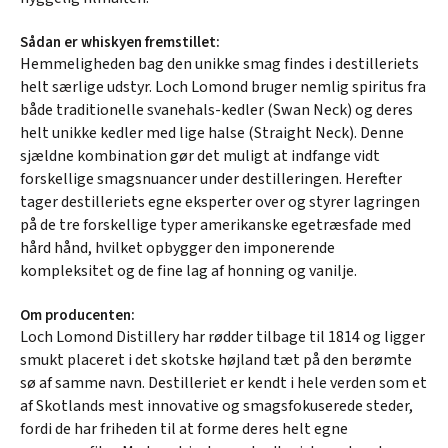
Sådan er whiskyen fremstillet:
Hemmeligheden bag den unikke smag findes i destilleriets
helt særlige udstyr. Loch Lomond bruger nemlig spiritus fra
både traditionelle svanehals-kedler (Swan Neck) og deres
helt unikke kedler med lige halse (Straight Neck). Denne
sjældne kombination gør det muligt at indfange vidt
forskellige smagsnuancer under destilleringen. Herefter
tager destilleriets egne eksperter over og styrer lagringen
på de tre forskellige typer amerikanske egetræsfade med
hård hånd, hvilket opbygger den imponerende
kompleksitet og de fine lag af honning og vanilje.
Om producenten:
Loch Lomond Distillery har rødder tilbage til 1814 og ligger
smukt placeret i det skotske højland tæt på den berømte
sø af samme navn. Destilleriet er kendt i hele verden som et
af Skotlands mest innovative og smagsfokuserede steder,
fordi de har friheden til at forme deres helt egne