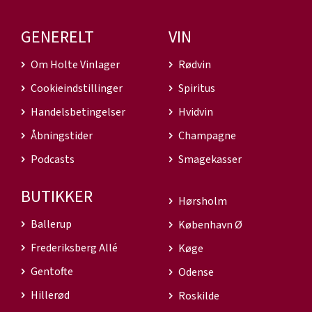
GENERELT
VIN
Om Holte Vinlager
Rødvin
Cookieindstillinger
Spiritus
Handelsbetingelser
Hvidvin
Åbningstider
Champagne
Podcasts
Smagekasser
BUTIKKER
Hørsholm
Ballerup
København Ø
Frederiksberg Allé
Køge
Gentofte
Odense
Hillerød
Roskilde