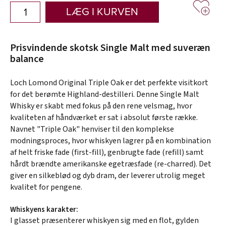
LÆG I KURVEN
Prisvindende skotsk Single Malt med suveræn
balance
Loch Lomond Original Triple Oak er det perfekte visitkort
for det berømte Highland-destilleri. Denne Single Malt
Whisky er skabt med fokus på den rene velsmag, hvor
kvaliteten af håndværket er sat i absolut første række.
Navnet "Triple Oak" henviser til den komplekse
modningsproces, hvor whiskyen lagrer på en kombination
af helt friske fade (first-fill), genbrugte fade (refill) samt
hårdt brændte amerikanske egetræsfade (re-charred). Det
giver en silkeblød og dyb dram, der leverer utrolig meget
kvalitet for pengene.
Whiskyens karakter:
I glasset præsenterer whiskyen sig med en flot, gylden