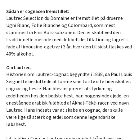
Sådan er cognacen fremstillet:
Lautrec Selection du Domaine er fremstillet på druerne
Ugni Blanc, Folle Blanche og Colombard, som mest
stammer fra Fins Bois-subzonen. Den er skabt ved den
traditionelle metode med dobbeltdestillation og lagret i
fade af limousine-egetræ i 3 år, hvor den til sidst flaskes ved
40% alkohol.
Om Lautrec:
Historien om Lautrec-cognac begyndte i 1838, da Paul Louis
Seignette besluttede at forene sine to største lidenskaber:
cognac og heste. Han blev inspireret af styrken og
ædelheden hos den bedste hest, han nogensinde ejede, en
enestående arabisk fuldblod af Akhal-Téké-racen ved navn
Lautrec. Hans indsats var at skabe en cognac, der skulle
være lige så stærk og ædel som denne legendariske
løbshest.
I dag bliver Cognac Lautrec omhyggeligt håndlavet ved