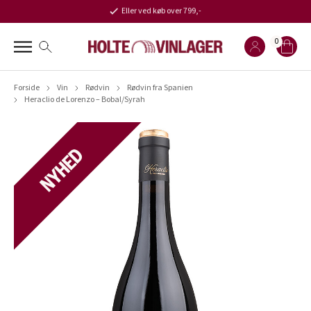
Eller ved køb over 799,-
0
Forside
Vin
Rødvin
Rødvin fra Spanien
Heraclio de Lorenzo – Bobal/Syrah