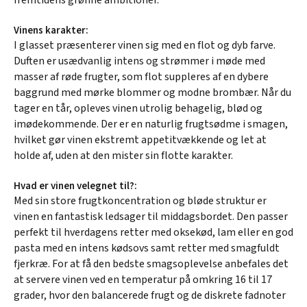
Vinens karakter:
I glasset præsenterer vinen sig med en flot og dyb farve.
Duften er usædvanlig intens og strømmer i møde med
masser af røde frugter, som flot suppleres af en dybere
baggrund med mørke blommer og modne brombær. Når du
tager en tår, opleves vinen utrolig behagelig, blød og
imødekommende. Der er en naturlig frugtsødme i smagen,
hvilket gør vinen ekstremt appetitvækkende og let at
holde af, uden at den mister sin flotte karakter.
Hvad er vinen velegnet til?:
Med sin store frugtkoncentration og bløde struktur er
vinen en fantastisk ledsager til middagsbordet. Den passer
perfekt til hverdagens retter med oksekød, lam eller en god
pasta med en intens kødsovs samt retter med smagfuldt
fjerkræ. For at få den bedste smagsoplevelse anbefales det
at servere vinen ved en temperatur på omkring 16 til 17
grader, hvor den balancerede frugt og de diskrete fadnoter