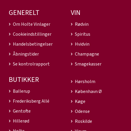
GENERELT
VIN
Om Holte Vinlager
Rødvin
Cookieindstillinger
Spiritus
Handelsbetingelser
Hvidvin
Åbningstider
Champagne
Se kontrolrapport
Smagekasser
BUTIKKER
Hørsholm
Ballerup
København Ø
Frederiksberg Allé
Køge
Gentofte
Odense
Hillerød
Roskilde
Holte