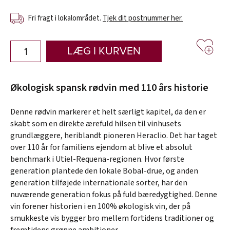
Fri fragt i lokalområdet.
Tjek dit postnummer her.
LÆG I KURVEN
Økologisk spansk rødvin med 110 års historie
Denne rødvin markerer et helt særligt kapitel, da den er
skabt som en direkte ærefuld hilsen til vinhusets
grundlæggere, heriblandt pioneren Heraclio. Det har taget
over 110 år for familiens ejendom at blive et absolut
benchmark i Utiel-Requena-regionen. Hvor første
generation plantede den lokale Bobal-drue, og anden
generation tilføjede internationale sorter, har den
nuværende generation fokus på fuld bæredygtighed. Denne
vin forener historien i en 100% økologisk vin, der på
smukkeste vis bygger bro mellem fortidens traditioner og
fremtidens grønne ambitioner.