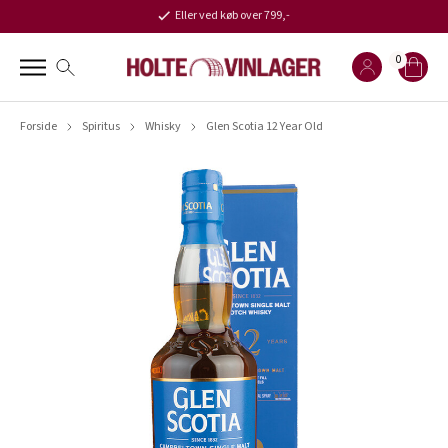
Eller ved køb over 799,-
0
Forside
Spiritus
Whisky
Glen Scotia 12 Year Old