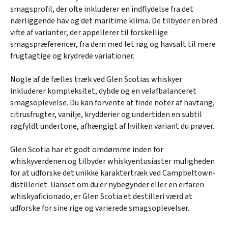
smagsprofil, der ofte inkluderer en indflydelse fra det
nærliggende hav og det maritime klima. De tilbyder en bred
vifte af varianter, der appellerer til forskellige
smagspræferencer, fra dem med let røg og havsalt til mere
frugtagtige og krydrede variationer.
Nogle af de fælles træk ved Glen Scotias whiskyer
inkluderer kompleksitet, dybde og en velafbalanceret
smagsoplevelse. Du kan forvente at finde noter af havtang,
citrusfrugter, vanilje, krydderier og undertiden en subtil
røgfyldt undertone, afhængigt af hvilken variant du prøver.
Glen Scotia har et godt omdømme inden for
whiskyverdenen og tilbyder whiskyentusiaster muligheden
for at udforske det unikke karaktertræk ved Campbeltown-
distilleriet. Uanset om du er nybegynder eller en erfaren
whiskyaficionado, er Glen Scotia et destilleri værd at
udforske for sine rige og varierede smagsoplevelser.