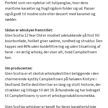
Perfekt som ren nydelse i et tulipanglas, hvor dens
maritime karakter og frugtrigdom folder sig ud. Passer
også godt til modne oste eller dessert med karamel og
nødder.
Sådan er whiskyen fremstillet:
Glen Scotia 12 Year Old er modnet udelukkende på first fill
bourbonfade, hvilket giver sødme, rundhed og struktur. Den
tappes ved 46% uden kuldefiltrering og uden tilsætning af
farve – en ærlig whisky, der viser alt, hvad Campbeltown
kan.
Om producenten:
Glen Scotia er et skotsk whiskydestilleri beliggende i den
charmerende kystby Campbeltown på halvøen Kintyre i
Skotland. Dette destilleri har en lang og stolt historie, der
strækker sig tilbage til det 19. århundrede og har bidraget
til Campbeltowns ry som et whiskyproduktionsmekka.
Glen Scotias whiskyer er kendt for deres karakteristiske